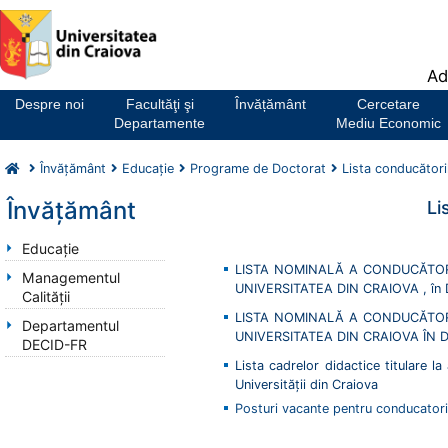
Notă:
Ad
Acest
website
Despre noi
Facultăţi şi
Învățământ
Cercetare
include
Departamente
Mediu Economic
un
sistem
Învăţământ
Educaţie
Programe de Doctorat
Lista conducători
de
accesibilitate.
Învăţământ
Li
Educaţie
LISTA NOMINALĂ A CONDUCĂTORI
Managementul
UNIVERSITATEA DIN CRAIOVA , î
Calității
LISTA NOMINALĂ A CONDUCĂTORI
Departamentul
UNIVERSITATEA DIN CRAIOVA ÎN
DECID-FR
Lista cadrelor didactice titulare la 
Universității din Craiova
Posturi vacante pentru conducator