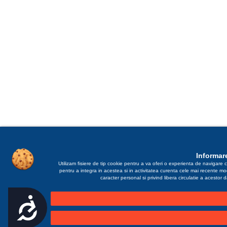
Informare
Utilizam fisiere de tip cookie pentru a va oferi o experienta de navigare c
pentru a integra in acestea si in activitatea curenta cele mai recente m
caracter personal si privind libera circulatie a acestor
Accesibilitate