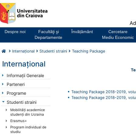
Notă:
Ad
Acest
website
Despre noi
Facultăţi şi
Învățământ
Cercetare
include
Departamente
Mediu Economic
un
sistem
Internaţional
Studenti straini
Teaching Package
de
accesibilitate.
Internaţional
Te
Informaţii Generale
Parteneri
Teaching Package 2018-2019, vol
Programe
Teaching Package 2018-2019, vol
Studenti straini
Mobilităţi academice
studenţi din Ucraina
Erasmus+
Program individual de
studiu