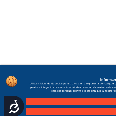
Informare
Utilizam fisiere de tip cookie pentru a va oferi o experienta de navigare c
pentru a integra in acestea si in activitatea curenta cele mai recente m
caracter personal si privind libera circulatie a acestor
Accesibilitate