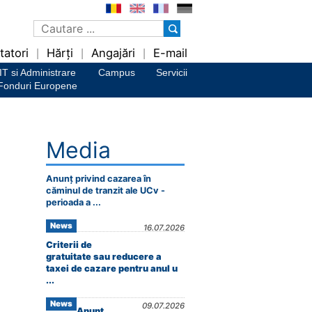
tatori
Hărți
Angajări
E-mail
|
|
|
IT si Administrare
Campus
Servicii
Fonduri Europene
Media
Anunț privind cazarea în
căminul de tranzit ale UCv -
perioada a ...
News
16.07.2026
Criterii de
gratuitate sau reducere a
taxei de cazare pentru anul u
...
News
09.07.2026
Anunț