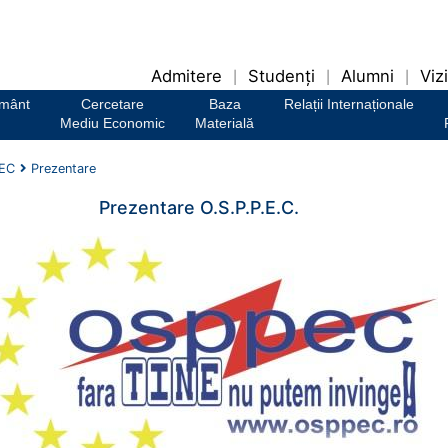
Admitere
Studenți
Alumni
Vizi
|
|
|
ământ
Cercetare
Baza
Relații Internaționale
Mediu Economic
Materială
PEC
Prezentare
Prezentare O.S.P.P.E.C.