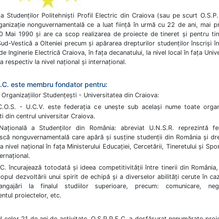
a Studenților Politehniști Profil Electric din Craiova (sau pe scurt O.S.P.
ganizație nonguvernamentală ce a luat ființă în urmă cu 22 de ani, mai pr
0 Mai 1990 și are ca scop realizarea de proiecte de tineret și pentru tine
ud-Vestică a Olteniei precum și apărarea drepturilor studenților înscriși în
de Inginerie Electrică Craiova, în fața decanatului, la nivel local în fața Unive
a respectiv la nivel național și internațional.
E.C. este membru fondator pentru:
Organizațiilor Studențești - Universitatea din Craiova:
C.O.S. - U.C.V. este federația ce unește sub același nume toate organi
i din centrul universitar Craiova.
Națională a Studenților din România: abreviat U.N.S.R. reprezintă fe
scă nonguvernamentală care apără și susține studenții din România și dre
a nivel național în fața Ministerului Educației, Cercetării, Tineretului și Spor
ternațional.
C. încurajează totodată și ideea competitivității între tinerii din România,
copul dezvoltării unui spirit de echipă și a diverselor abilități cerute în ca
 angajări la finalul studiilor superioare, precum: comunicare, neg
tul proiectelor, etc.
l celor 21 de ani de activitate, O.S.P.P.E.C. a desfășurat nenumărate proi