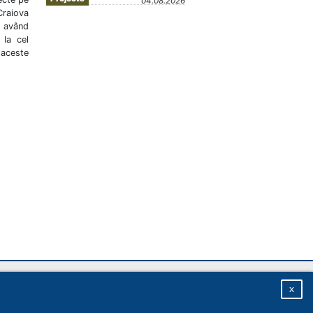
04.08.2026
 Craiova
l, având
 la cel
 aceste
Plan site
|
Accesul la informații
|
Despre site
x