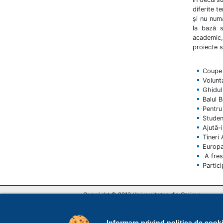
diferite t
și nu numa
la bază s
academic,
proiecte s
Coupe 
Volunt
Ghidul 
Balul 
Pentru 
Studen
Ajută-i
Tineri 
Europa 
A fres
Partic
Copyright © 2013 Universitatea din Craiova
Str. A. I. Cuza nr.13, Craiova, România
RO-200585, tel: Biroul unic de informare +40 251 4
E-mail: rectorat@central.ucv.ro
Informare privind politica de cook