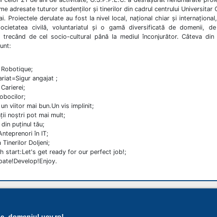
eme adresate tuturor studenților și tinerilor din cadrul centrului Universitar
i. Proiectele derulate au fost la nivel local, național chiar și internaționa
ocietatea civilă, voluntariatul și o gamă diversificată de domenii, de
 trecând de cel socio-cultural până la mediul înconjurător. Câteva din
unt:
Robotique;
ariat=Sigur angajat ;
Carierei;
Bobocilor;
un viitor mai bun.Un vis implinit;
ţii noştri pot mai mult;
 din puţinul tău;
Anteprenori în IT;
Tinerilor Doljeni;
h start:Let's get ready for our perfect job!;
ipate!Develop!Enjoy.
Acasa
|
14 398
ie, domeniul ucv.ro!