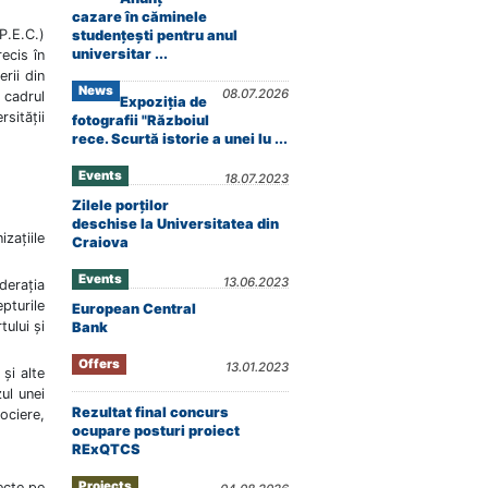
cazare în căminele
P.E.C.)
studențești pentru anul
universitar ...
ecis în
rii din
News
08.07.2026
 cadrul
Expoziția de
rsității
fotografii "Războiul
rece. Scurtă istorie a unei lu ...
Events
18.07.2023
Zilele porților
deschise la Universitatea din
zațiile
Craiova
Events
13.06.2023
derația
pturile
European Central
tului și
Bank
Offers
13.01.2023
 și alte
zul unei
Rezultat final concurs
ociere,
ocupare posturi proiect
RExQTCS
Projects
ecte pe