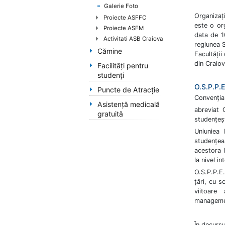
handicap
Galerie Foto
de
Organizați
Proiecte ASFFC
vedere,
este o or
Proiecte ASFM
data de 1
care
Activitati ASB Craiova
regiunea S
folosesc
Cămine
Facultății 
un
din Craiov
Facilități pentru
cititor
studenți
de
O.S.P.P.
eran;
Puncte de Atracție
Convenția 
Apasă
Asistență medicală
Control-
abreviat 
gratuită
F10
studențeșt
pentru
Uniuniea 
a
studențea
acestora l
deschide
la nivel in
un
meniu
O.S.P.P.E.
țări, cu s
de
viitoare
accesibilitate.
managemen
În decursu