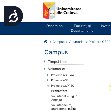
Accesibilitate
Notă:
Acest
website
Despre noi
Facultăţi şi
Învăț
include
Departamente
un
sistem
Campus
Voluntariat
Proiecte OSP
de
accesibilitate.
Campus
Apasă
Control-
Timpul liber
F11
Voluntariat
pentru
Proiecte ASFEAA
a
Proiecte ASFL
ajusta
Proiecte OSPPEC
site-
Prezentare
ul
Voluntariat = Sigur
la
Angajat
persoanele
Voluntar acum,
cu
antreprenor mâine!