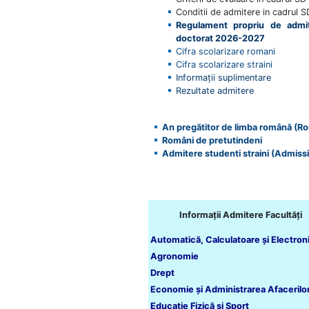
Conditii de admitere in cadrul 
Regulament propriu de admite
doctorat 2026-2027
Cifra scolarizare romani
Cifra scolarizare straini
Informaţii suplimentare
Rezultate admitere
An pregătitor de limba română
(Ro
Români de pretutindeni
Admitere studenti straini (Admiss
Informaţii Admitere Facultăţi
Automatică, Calculatoare şi Electron
Agronomie
Drept
Economie şi Administrarea Afacerilo
Educaţie Fizică şi Sport