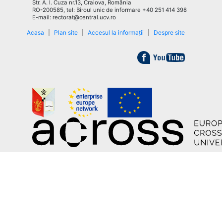
Str. A. I. Cuza nr.13, Craiova, România
RO-200585, tel: Biroul unic de informare +40 251 414 398
E-mail: rectorat@central.ucv.ro
Acasa
|
Plan site
|
Accesul la informații
|
Despre site