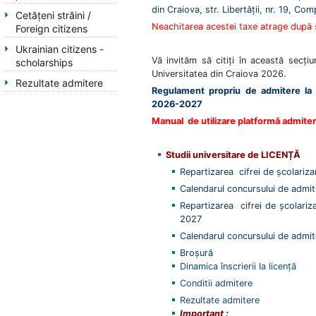
din Craiova, str. Libertății, nr. 19, C
Cetăţeni străini /
Neachitarea acestei taxe atrage după s
Foreign citizens
Ukrainian citizens -
Vă invităm să citiţi în această secţiu
scholarships
Universitatea din Craiova 2026.
Rezultate admitere
Regulament propriu de admitere la s
2026-2027
Manual de utilizare platformă admite
Studii universitare de
LICENȚĂ
Repartizarea cifrei de școlariza
Calendarul concursului de admi
Repartizarea cifrei de școlariz
2027
Calendarul concursului de admi
Broşură
Dinamica înscrierii la licenţă
Conditii admitere
Rezultate admitere
Important :