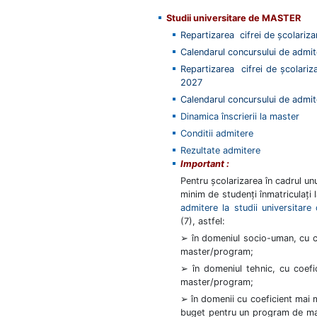
Studii universitare de
MASTER
Repartizarea cifrei de școlariza
Calendarul concursului de admi
Repartizarea cifrei de școlariz
2027
Calendarul concursului de admi
Dinamica înscrierii la master
Conditii admitere
Rezultate admitere
Important :
Pentru școlarizarea în cadrul un
minim de studenți înmatriculați 
admitere la studii universitare
(7),
astfel:
➢ în domeniul socio-uman, cu co
master/program;
➢ în domeniul tehnic, cu coefic
master/program;
➢ în domenii cu coeficient mai m
buget pentru un program de mast