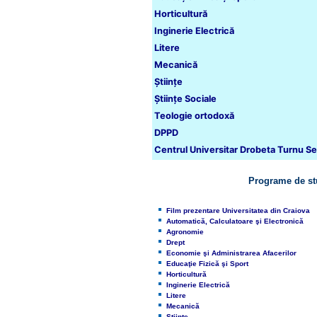
Horticultură
Inginerie Electrică
Litere
Mecanică
Ştiinţe
Științe Sociale
Teologie ortodoxă
DPPD
Centrul Universitar Drobeta Turnu S
Programe de stu
Film prezentare Universitatea din Craiova
Automatică, Calculatoare şi Electronică
Agronomie
Drept
Economie şi Administrarea Afacerilor
Educaţie Fizică şi Sport
Horticultură
Inginerie Electrică
Litere
Mecanică
Ştiinţe