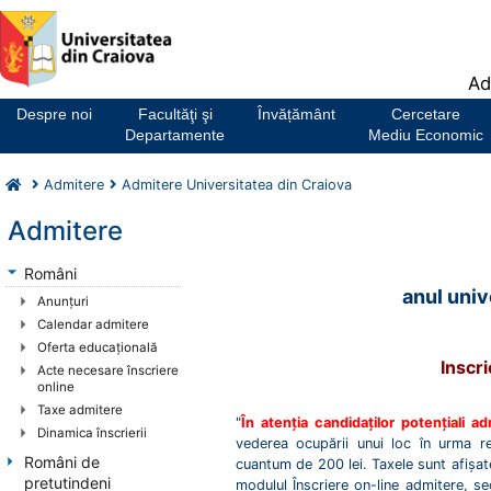
Notă:
Ad
Acest
website
Despre noi
Facultăţi şi
Învățământ
Cercetare
include
Departamente
Mediu Economic
un
sistem
Admitere
Admitere Universitatea din Craiova
de
accesibilitate.
Admitere
Români
anul univ
Anunţuri
Calendar admitere
Oferta educaţională
Inscri
Acte necesare înscriere
online
Taxe admitere
"
În atenția candidaților potențiali ad
Dinamica înscrierii
vederea ocupării unui loc în urma red
Români de
cuantum de 200 lei. Taxele sunt afișate
pretutindeni
modulul Înscriere on-line admitere, se