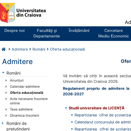
Notă:
Ad
Acest
website
Despre noi
Facultăţi şi
Învățământ
Cercetare
include
Departamente
Mediu Economic
un
sistem
Admitere
Români
Oferta educaţională
de
accesibilitate.
Admitere
Ofer
Români
Vă invităm să citiţi în această secţiu
Anunţuri
Universitatea din Craiova 2026.
Calendar admitere
Regulament propriu de admitere la s
Oferta educaţională
2026-2027
Acte necesare înscriere
online
Studii universitare de
LICENȚĂ
Taxe admitere
Repartizarea cifrei de școlariza
Dinamica înscrierii
Calendarul concursului de admi
Români de
pretutindeni
Repartizarea cifrei de școlariz