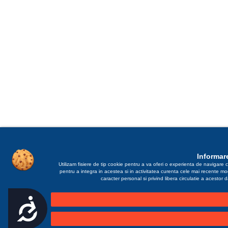
Informare
Utilizam fisiere de tip cookie pentru a va oferi o experienta de navigare c
pentru a integra in acestea si in activitatea curenta cele mai recente m
caracter personal si privind libera circulatie a acestor
Accesibilitate