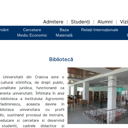
Admitere
Studenți
Alumni
Vizi
|
|
|
ământ
Cercetare
Baza
Relații Internaționale
Mediu Economic
Materială
Bibliotecă
a Universitatii din Craiova este o
cultural stiintifica, de drept public,
onalitate juridica, functionand ca
erenta universitatii. Înfiintata în anul
iblioteca a Institutului Agronomic
adimirescu
, aceasta devine în
lioteca universitara cu profil
dic, sustinand procesul de instruire,
 educare si cercetare si deservind
r studentii, cadrele didactice si