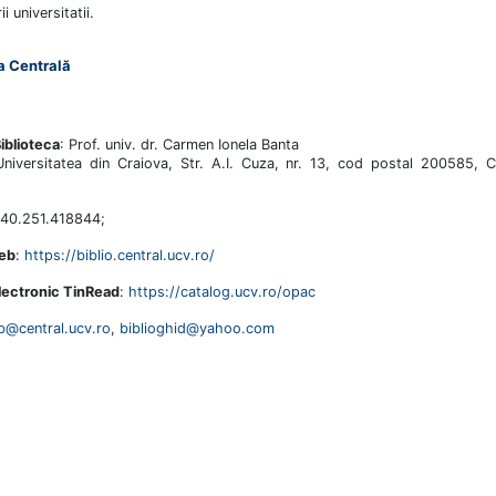
i universitatii.
a Centrală
iblioteca
: Prof. univ. dr. Carmen Ionela Banta
Universitatea din Craiova, Str. A.I. Cuza, nr. 13, cod postal 200585, C
+40.251.418844;
eb
:
https://biblio.central.ucv.ro/
lectronic TinRead
:
https://catalog.ucv.ro/opac
b@central.ucv.ro
,
biblioghid@yahoo.com