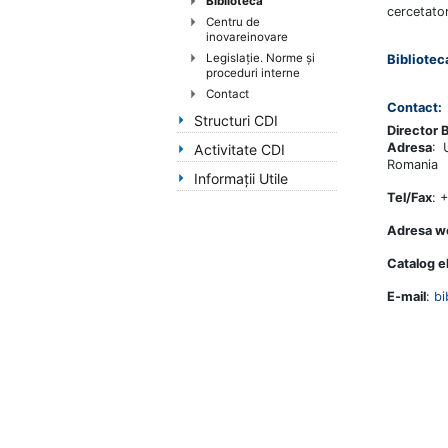
Bibliotecă
handicap
cercetatori
Centru de
de
inovareinovare
vedere,
Bibliotec
Legislație. Norme și
care
proceduri interne
folosesc
Contact
Contact:
un
Structuri CDI
Director B
cititor
Adresa
: 
Activitate CDI
de
Romania
eran;
Informaţii Utile
Apasă
Tel/Fax
: 
Control-
Adresa w
F10
pentru
Catalog e
a
E-mail
:
bi
deschide
un
meniu
de
accesibilitate.