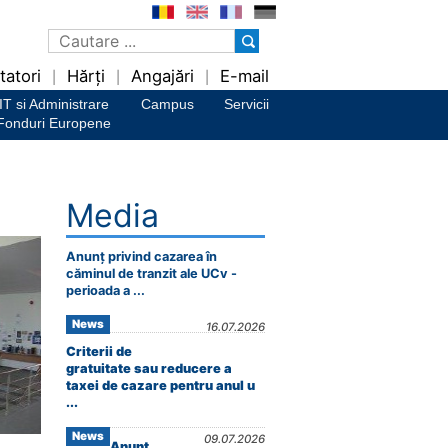
tatori
Hărți
Angajări
E-mail
|
|
|
IT si Administrare
Campus
Servicii
Fonduri Europene
Media
Anunț privind cazarea în
căminul de tranzit ale UCv -
perioada a ...
News
16.07.2026
Criterii de
gratuitate sau reducere a
taxei de cazare pentru anul u
...
News
09.07.2026
Anunț