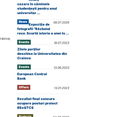
cazare în căminele
studențești pentru anul
universitar ...
News
08.07.2026
Expoziția de
fotografii "Războiul
rece. Scurtă istorie a unei lu ...
raiova,
Events
18.07.2023
Zilele porților
deschise la Universitatea din
Craiova
Events
13.06.2023
European Central
Bank
Offers
13.01.2023
Rezultat final concurs
ocupare posturi proiect
RExQTCS
Projects