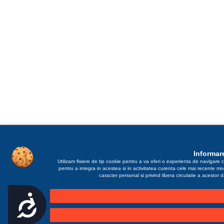
Informare
Utilizam fisiere de tip cookie pentru a va oferi o experienta de navigare c
pentru a integra in acestea si in activitatea curenta cele mai recente m
caracter personal si privind libera circulatie a acestor
Accesibilitate