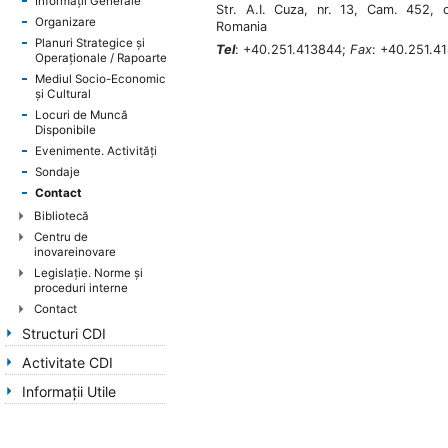
Informații Generale
Str. A.I. Cuza, nr. 13, Cam. 452, 
Organizare
Romania
Planuri Strategice şi
Tel
: +40.251.413844;
Fax
: +40.251.4
Operaţionale / Rapoarte
Mediul Socio-Economic
şi Cultural
Locuri de Muncă
Disponibile
Evenimente. Activităţi
Sondaje
Contact
Bibliotecă
Centru de
inovareinovare
Legislație. Norme și
proceduri interne
Contact
Structuri CDI
Activitate CDI
Informaţii Utile