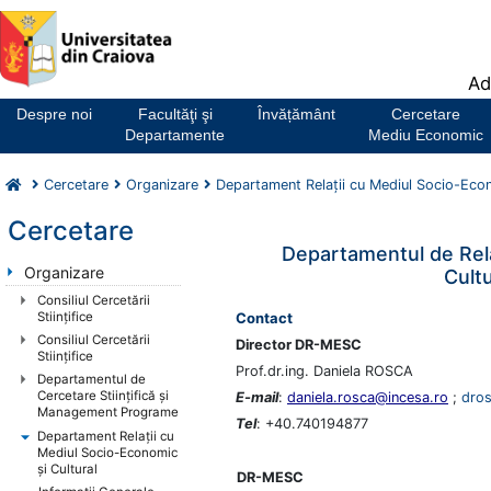
Notă:
Ad
Acest
website
Despre noi
Facultăţi şi
Învățământ
Cercetare
include
Departamente
Mediu Economic
un
sistem
Cercetare
Organizare
Departament Relaţii cu Mediul Socio-Econ
de
accesibilitate.
Cercetare
Departamentul de Rela
Organizare
Cult
Consiliul Cercetării
Contact
Stiințifice
Consiliul Cercetării
Director DR-MESC
Stiințifice
Prof.dr.ing. Daniela ROSCA
Departamentul de
Cercetare Stiințifică și
E-mail
:
daniela.rosca@incesa.ro
;
dro
Management Programe
Tel
: +40.740194877
Departament Relaţii cu
Mediul Socio-Economic
şi Cultural
DR-MESC