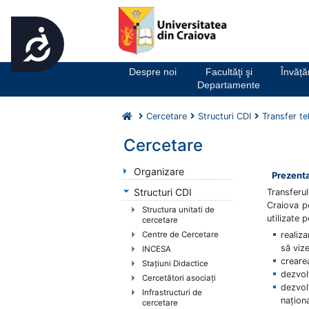
Accesibilitate
Notă:
Acest
website
Despre noi
Facultăţi şi
Învăț
include
Departamente
un
sistem
Cercetare
Structuri CDI
Transfer t
de
accesibilitate.
Cercetare
Apasă
Control-
Organizare
Prezent
F11
Structuri CDI
Transferu
pentru
Craiova p
Structura unitati de
a
utilizate
cercetare
ajusta
Centre de Cercetare
realiz
site-
să viz
INCESA
ul
creare
Stațiuni Didactice
la
dezvol
Cercetători asociați
persoanele
dezvol
Infrastructuri de
cu
națion
cercetare