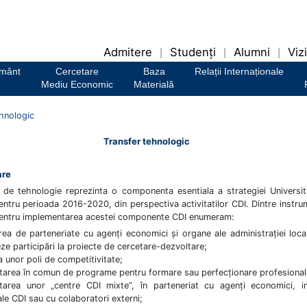
Admitere
Studenți
Alumni
Vizi
|
|
|
ământ
Cercetare
Baza
Relații Internaționale
Mediu Economic
Materială
ehnologic
Transfer tehnologic
are
l de tehnologie reprezinta o componenta esentiala a strategiei Universita
entru perioada 2016-2020, din perspectiva activitatilor CDI. Dintre instru
 pentru implementarea acestei componente CDI enumeram:
area de parteneriate cu agenţi economici şi organe ale administraţiei loca
eze participări la proiecte de cercetare-dezvoltare;
a unor poli de competitivitate;
tarea în comun de programe pentru formare sau perfecționare profesional
tarea unor „centre CDI mixte”, în parteneriat cu agenți economici, in
ale CDI sau cu colaboratori externi;