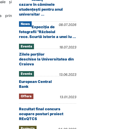
nale şi
cazare în căminele
studențești pentru anul
universitar ...
a prin
News
08.07.2026
Expoziția de
fotografii "Războiul
rece. Scurtă istorie a unei lu ...
Events
18.07.2023
Zilele porților
deschise la Universitatea din
Craiova
Events
13.06.2023
European Central
Bank
Offers
13.01.2023
Rezultat final concurs
ocupare posturi proiect
RExQTCS
Projects