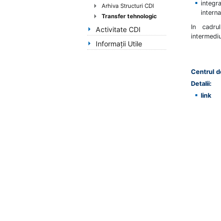
handicap
integr
Arhiva Structuri CDI
intern
de
Transfer tehnologic
vedere,
In cadru
Activitate CDI
care
intermediu
Informaţii Utile
folosesc
un
cititor
Centrul 
de
Detalii:
eran;
link
Apasă
Control-
F10
pentru
a
deschide
un
meniu
de
accesibilitate.