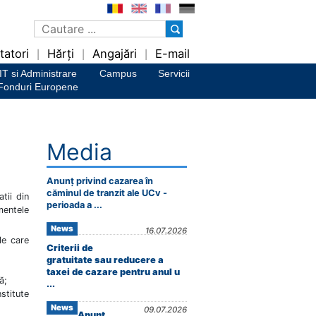
tatori
Hărți
Angajări
E-mail
|
|
|
IT si Administrare
Campus
Servicii
Fonduri Europene
Media
Anunț privind cazarea în
căminul de tranzit ale UCv -
tii din
perioada a ...
mentele
News
16.07.2026
le care
Criterii de
gratuitate sau reducere a
taxei de cazare pentru anul u
ă;
...
stitute
News
09.07.2026
Anunț