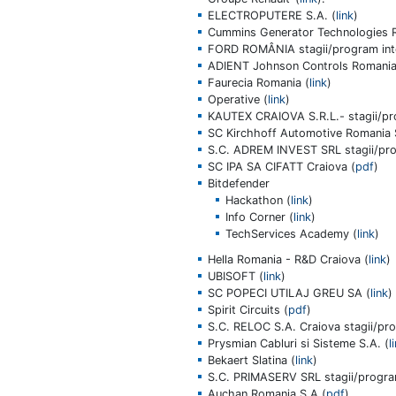
ELECTROPUTERE S.A. (
link
)
Cummins Generator Technologies 
FORD ROMÂNIA
stagii/program int
ADIENT Johnson Controls Romania -
Faurecia Romania (
link
)
Operative (
link
)
KAUTEX CRAIOVA S.R.L.
- stagii/p
SC Kirchhoff Automotive Romania 
S.C. ADREM INVEST SRL
stagii/pr
SC IPA SA CIFATT Craiova
(
pdf
)
Bitdefender
Hackathon (
link
)
Info Corner (
link
)
TechServices Academy (
link
)
Hella Romania - R&D Craiova (
link
)
UBISOFT (
link
)
SC POPECI UTILAJ GREU SA (
link
)
Spirit Circuits
(
pdf
)
S.C. RELOC S.A. Craiova stagii/pro
Prysmian Cabluri si Sisteme S.A. (
l
Bekaert Slatina (
link
)
S.C. PRIMASERV SRL
stagii/progra
Auchan Romania S.A.(
pdf
)