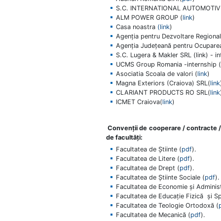
S.C. INTERNATIONAL AUTOMOTI
ALM POWER GROUP (
link
)
Casa noastra
(link
)
Agenţia pentru Dezvoltare Regional
Agenţia Judeţeană pentru Ocuparea
S.C. Lugera & Makler SRL (link) - in
UCMS Group Romania -i
nternship (
Asociatia Scoala de valori (
link
)
Magna Exteriors (Craiova) SRL(
link
CLARIANT PRODUCTS RO SRL(
link
ICMET Craiova(
link
)
Convenţii de cooperare / contracte / 
de facultăţi:
Facultatea de Știinte (
pdf
).
Facultatea de Litere (
pdf
).
Facultatea de Drept (
pdf
).
Facultatea de Știinte Sociale (
pdf
).
Facultatea de Economie şi Administ
Facultatea de Educaţie Fizică şi Sp
Facultatea de Teologie Ortodoxă (
Facultatea de Mecanică (
pdf
).