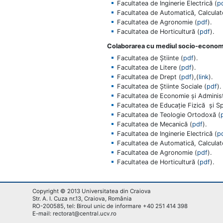
Facultatea de Inginerie Electrică (
p
Facultatea de Automatică, Calculato
Facultatea de Agronomie (
pdf
).
Facultatea de Horticultură (
pdf
).
Colaborarea cu mediul socio-economic ş
Facultatea de Știinte (
pdf
).
Facultatea de Litere (
pdf
).
Facultatea de Drept (
pdf
),(
link
).
Facultatea de Știinte Sociale (
pdf
).
Facultatea de Economie şi Administ
Facultatea de Educaţie Fizică şi Sp
Facultatea de Teologie Ortodoxă (
Facultatea de Mecanică (
pdf
).
Facultatea de Inginerie Electrică (
p
Facultatea de Automatică, Calculato
Facultatea de Agronomie (
pdf
).
Facultatea de Horticultură (
pdf
).
Copyright © 2013 Universitatea din Craiova
Str. A. I. Cuza nr.13, Craiova, România
RO-200585, tel: Biroul unic de informare +40 251 414 398
E-mail: rectorat@central.ucv.ro