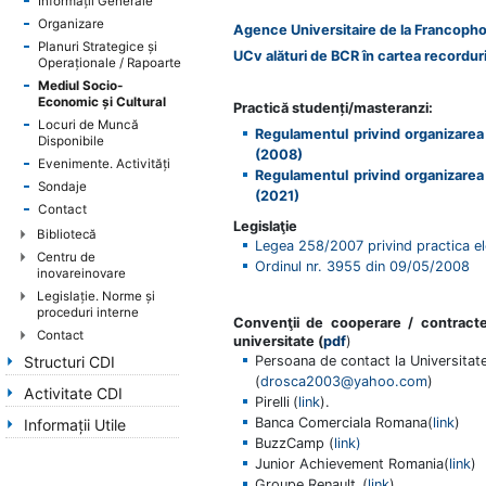
Informații Generale
Organizare
Agence Universitaire de la Francoph
Planuri Strategice şi
UCv al
ă
turi de BCR în cartea recorduri
Operaţionale / Rapoarte
Mediul Socio-
Economic şi Cultural
Practic
ă
studenţi/masteranzi:
Locuri de Muncă
Regulamentul privind organizarea 
Disponibile
(2008)
Evenimente. Activităţi
Regulamentul privind organizarea 
Sondaje
(2021)
Contact
Legislaţie
Bibliotecă
Legea 258/2007 privind practica ele
Centru de
Ordinul nr. 3955 din 09/05/2008
inovareinovare
Legislație. Norme și
proceduri interne
Convenţii de cooperare / contract
Contact
universitate (
pdf
)
Persoana de contact la Universitate
Structuri CDI
(
drosca2003@yahoo.com
)
Activitate CDI
Pirelli
(
link
).
Banca Comerciala Romana(
link
)
Informaţii Utile
BuzzCamp (
link)
Junior Achievement Romania(
link
)
Groupe Renault
(
link
).