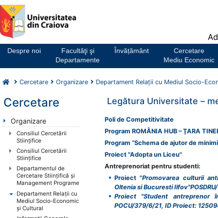
Notă:
Ad
Acest
website
Despre noi
Facultăţi şi
Învățământ
Cercetare
include
Departamente
Mediu Economic
un
sistem
Cercetare
Organizare
Departament Relaţii cu Mediul Socio-Econ
de
accesibilitate.
Cercetare
Legătura Universitate – me
Poli de Competitivitate
Organizare
Program ROMÂNIA HUB – ŢARA TINE
Consiliul Cercetării
Stiințifice
Program “Schema de ajutor de minimis
Consiliul Cercetării
Proiect "Adopta un Liceu"
Stiințifice
Antreprenoriat pentru studenti:
Departamentul de
Cercetare Stiințifică și
Proiect "
Promovarea culturii ant
Management Programe
Oltenia si Bucuresti Ilfov"POSDRU
Departament Relaţii cu
Proiect "Student antreprenor î
Mediul Socio-Economic
POCU/379/6/21, ID Proiect: 1250
şi Cultural