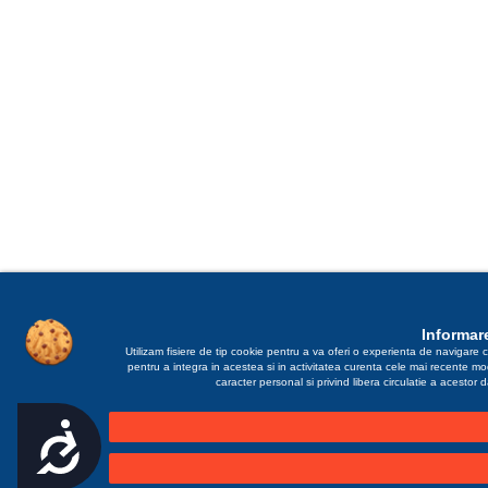
Informare
Utilizam fisiere de tip cookie pentru a va oferi o experienta de navigare c
pentru a integra in acestea si in activitatea curenta cele mai recente m
caracter personal si privind libera circulatie a acestor
Accesibilitate