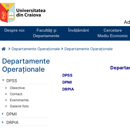
Notă:
Ad
Acest
website
Despre noi
Facultăţi şi
Învățământ
Cercetare
include
Departamente
Mediu Economic
un
sistem
Departamente Operaționale
Departamente Operaționale
de
accesibilitate.
Departamente
Departam
Operaționale
DPSS
DPSS
DPMI
Obiective
DRPIA
Contact
Evenimente
Galerie foto
DPMI
DRPIA