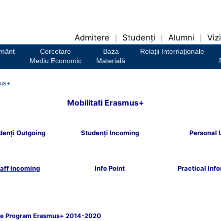
Admitere
Studenți
Alumni
Vizi
|
|
|
ământ
Cercetare
Baza
Relații Internaționale
Mediu Economic
Materială
us+
Mobilitati Erasmus+
denţi Outgoing
Studenţi Incoming
Personal
aff Incoming
Info Point
Practical inf
re Program Erasmus+ 2014-2020