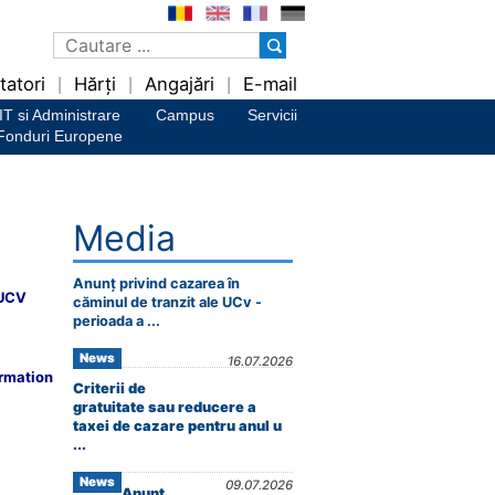
tatori
Hărți
Angajări
E-mail
|
|
|
IT si Administrare
Campus
Servicii
Fonduri Europene
Media
Anunț privind cazarea în
 UCV
căminul de tranzit ale UCv -
perioada a ...
News
16.07.2026
ormation
Criterii de
gratuitate sau reducere a
taxei de cazare pentru anul u
...
News
09.07.2026
Anunț