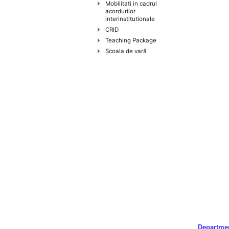
handicap
Mobilitati in cadrul
acordurilor
de
interinstitutionale
vedere,
CRID
care
Teaching Package
folosesc
Şcoala de vară
un
cititor
de
eran;
Apasă
Control-
F10
pentru
a
deschide
un
meniu
de
accesibilitate.
Departmen