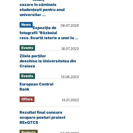
cazare în căminele
studențești pentru anul
universitar ...
News
08.07.2026
Expoziția de
fotografii "Războiul
rece. Scurtă istorie a unei lu ...
Events
18.07.2023
Zilele porților
deschise la Universitatea din
Craiova
Events
13.06.2023
European Central
Bank
Offers
13.01.2023
Rezultat final concurs
ocupare posturi proiect
RExQTCS
Projects