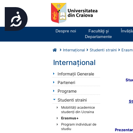
Accesibilitate
Notă:
Acest
website
Despre noi
Facultăţi şi
Învăț
include
Departamente
un
sistem
Internaţional
Studenti straini
Erasm
de
accesibilitate.
Internaţional
Apasă
Control-
Informaţii Generale
F11
Stu
Parteneri
pentru
Programe
a
ajusta
Studenti straini
St
site-
Mobilităţi academice
ul
studenţi din Ucraina
la
Erasmus+
persoanele
Program individual de
cu
studiu
Prezenta