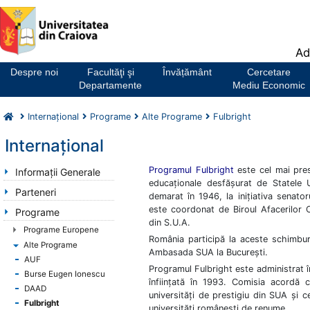
Notă:
Ad
Acest
website
Despre noi
Facultăţi şi
Învățământ
Cercetare
include
Departamente
Mediu Economic
un
sistem
Internaţional
Programe
Alte Programe
Fulbright
de
accesibilitate.
Internaţional
Programul Fulbright
este cel mai prest
Informaţii Generale
educaționale desfășurat de Statele U
Parteneri
demarat în 1946, la inițiativa senator
este coordonat de Biroul Afacerilor C
Programe
din S.U.A.
Programe Europene
România participă la aceste schimbur
Alte Programe
Ambasada SUA la București.
AUF
Programul Fulbright este administrat
Burse Eugen Ionescu
înființată în 1993. Comisia acordă c
DAAD
universități de prestigiu din SUA și c
Fulbright
universități românești de renume.