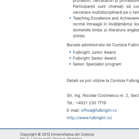
profesori, cercetători și profesioni
Participanții sunt chemați să co
cercetare multidisciplinară pe o te
Teaching Excellence and Achieveme
normă întreagă în învățământul lic
domeniile limba și literatura englez
științe.
Bursele administrate de Comisia Fulbri
Fulbright Junior Award
Fulbright Senior Award
Senior Specialist program
Detalii se pot obţine la Comisia Fulbr
Str. Ing. Nicolae Costinescu nr. 2, Sect
Tel.: +4021 230 7719
E-mail:
office@fulbright.ro
http://www.fulbright.ro/
Copyright © 2013 Universitatea din Craiova