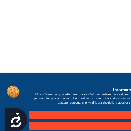
Informare
Utilizam fisiere de tip cookie pentru a va oferi o experienta de navigare c
pentru a integra in acestea si in activitatea curenta cele mai recente m
caracter personal si privind libera circulatie a acestor
Accesibilitate