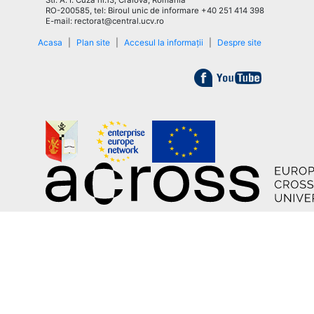
Str. A. I. Cuza nr.13, Craiova, România
RO-200585, tel: Biroul unic de informare +40 251 414 398
E-mail: rectorat@central.ucv.ro
Acasa
|
Plan site
|
Accesul la informații
|
Despre site