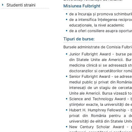
Studenti straini
Misiunea Fulbright
de a încuraja și promova schimburile
de a intensifica înțelegerea recipr
educaționale, la nivel academic
de a oferi consiliere asupra oportun
Tipuri de burse:
Bursele administrate de Comisia Fulbri
Junior Fulbright Award - burse pen
din Statele Unite ale Americii. B
medicina clinică si se adresează stu
doctoranzilor si cercetătorilor româ
Senior Fulbright Award - se adreseaz
mediul public și privat din Români
interesați de un stagiu de cercetar
Unite ale Americii. Bursa vizează to
Science and Technology Award - bur
științelor exacte, la universități de 
Hubert H. Humphrey Fellowship - bu
privat din România pentru a des
universități de elită din Statele Unit
New Century Scholar Award - p