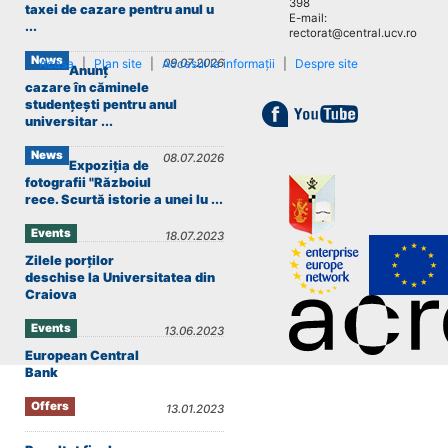
398
taxei de cazare pentru anul u
E-mail:
...
rectorat@central.ucv.ro
News
Acasa
|
Plan site
|
Accesul la informații
09.07.2026
|
Despre site
Anunț
cazare în căminele
studențești pentru anul
universitar ...
News
08.07.2026
Expoziția de
fotografii "Războiul
rece. Scurtă istorie a unei lu ...
Events
18.07.2023
Zilele porților
deschise la Universitatea din
Craiova
Events
13.06.2023
European Central
Bank
Offers
13.01.2023