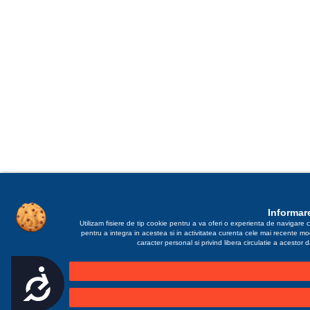
Informare
Utilizam fisiere de tip cookie pentru a va oferi o experienta de navigare c
pentru a integra in acestea si in activitatea curenta cele mai recente m
caracter personal si privind libera circulatie a acestor
Accesibilitate