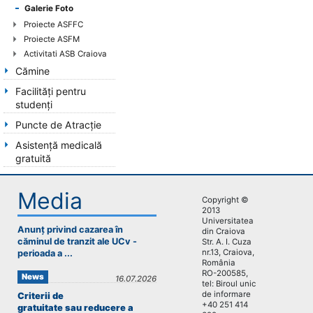
Galerie Foto
Proiecte ASFFC
Proiecte ASFM
Activitati ASB Craiova
Cămine
Facilități pentru
studenți
Puncte de Atracție
Asistență medicală
gratuită
Media
Copyright ©
2013
Universitatea
Anunț privind cazarea în
din Craiova
căminul de tranzit ale UCv -
Str. A. I. Cuza
nr.13, Craiova,
perioada a ...
România
RO-200585,
News
16.07.2026
tel: Biroul unic
de informare
Criterii de
+40 251 414
gratuitate sau reducere a