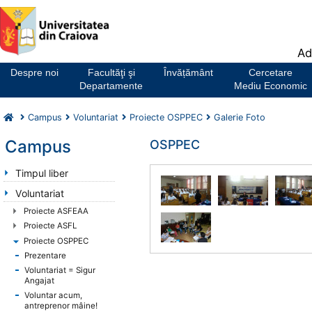
Notă:
Ad
Acest
website
Despre noi
Facultăţi şi
Învățământ
Cercetare
include
Departamente
Mediu Economic
un
sistem
Campus
Voluntariat
Proiecte OSPPEC
Galerie Foto
de
accesibilitate.
Campus
OSPPEC
Timpul liber
Voluntariat
Proiecte ASFEAA
Proiecte ASFL
Proiecte OSPPEC
Prezentare
Voluntariat = Sigur
Angajat
Voluntar acum,
antreprenor mâine!