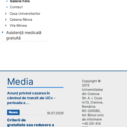
Galerie Foto
Contact
Casa Universitarilor
Cabana Rânca
Vila Mircea
Asistență medicală
gratuită
Media
Copyright ©
2013
Universitatea
Anunț privind cazarea în
din Craiova
căminul de tranzit ale UCv -
Str. A. I. Cuza
nr.13, Craiova,
perioada a ...
România
RO-200585,
News
16.07.2026
tel: Biroul unic
de informare
Criterii de
+40 251 414
gratuitate sau reducere a