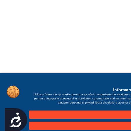
Informare
Utilizam fisiere de tip cookie pentru a va oferi o experienta de navigare c
pentru a integra in acestea si in activitatea curenta cele mai recente m
caracter personal si privind libera circulatie a acestor
Accesibilitate