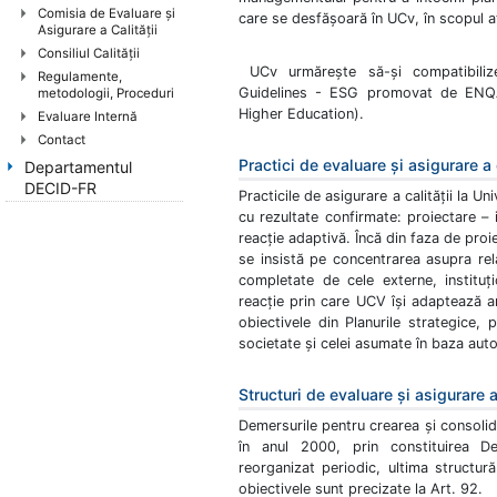
Comisia de Evaluare şi
care se desfăşoară în UCv, în scopul at
Asigurare a Calităţii
Consiliul Calităţii
UCv urmăreşte să-şi compatibili
Regulamente,
Guidelines - ESG promovat de ENQA
metodologii, Proceduri
Higher Education).
Evaluare Internă
Contact
Practici de evaluare şi asigurare a 
Departamentul
DECID-FR
Practicile de asigurare a calităţii la Un
cu rezultate confirmate: proiectare –
reacţie adaptivă. Încă din faza de pro
se insistă pe concentrarea asupra rela
completate de cele externe, instituţi
reacţie prin care UCV îşi adaptează anu
obiectivele din Planurile strategice,
societate şi celei asumate în baza auto
Structuri de evaluare şi asigurare a
Demersurile pentru crearea şi consolida
în anul 2000, prin constituirea D
reorganizat periodic, ultima structu
obiectivele sunt precizate la Art. 92.