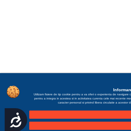
Informare
Utilizam fisiere de tip cookie pentru a va oferi o experienta de navigare c
pentru a integra in acestea si in activitatea curenta cele mai recente m
caracter personal si privind libera circulatie a acestor
Accesibilitate