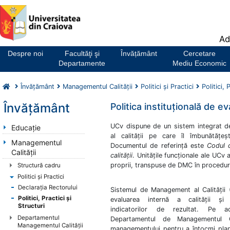
Notă:
Ad
Acest
website
Despre noi
Facultăţi şi
Învățământ
Cercetare
include
Departamente
Mediu Economic
un
sistem
Învăţământ
Managementul Calității
Politici şi Practici
Politici, 
de
accesibilitate.
Învăţământ
Politica instituţională de ev
UCv dispune de un sistem integrat 
Educaţie
al calităţii pe care îl îmbunătățe
Managementul
Documentul de referinţă este
Codul 
Calității
calităţii
. Unităţile funcţionale ale UCv
proprii, transpuse de DMC în procedur
Structură cadru
Politici şi Practici
Declaraţia Rectorului
Sistemul de Management al Calităţii
Politici, Practici şi
evaluarea internă a calităţii şi 
Structuri
indicatorilor de rezultat. Pe a
Departamentul
Departamentul de Managementul Ca
Managementul Calităţii
managementului pentru a întocmi planu