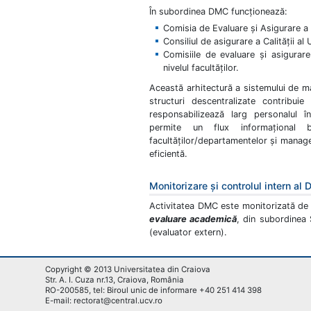
În subordinea DMC funcţionează:
Comisia de Evaluare şi Asigurare a
Consiliul de asigurare a Calităţii a
Comisiile de evaluare şi asigurar
nivelul facultăţilor.
Această arhitectură a sistemului de ma
structuri descentralizate contribuie
responsabilizează larg personalul în
permite un flux informaţional b
facultăţilor/departamentelor şi manage
eficientă.
Monitorizare şi controlul intern al
Activitatea DMC este monitorizată d
evaluare academică
, din subordinea 
(evaluator extern).
Copyright © 2013 Universitatea din Craiova
Str. A. I. Cuza nr.13, Craiova, România
RO-200585, tel: Biroul unic de informare +40 251 414 398
E-mail: rectorat@central.ucv.ro