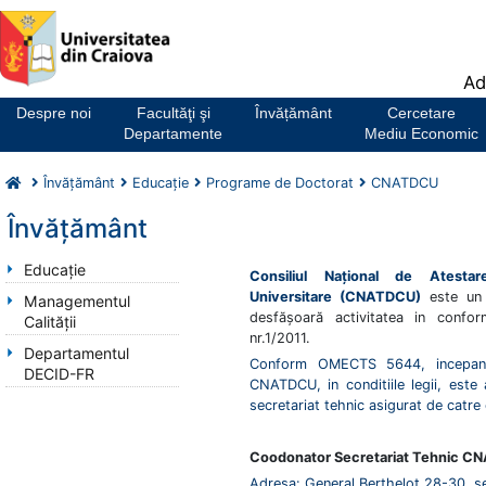
Notă:
Ad
Acest
website
Despre noi
Facultăţi şi
Învățământ
Cercetare
include
Departamente
Mediu Economic
un
sistem
Învăţământ
Educaţie
Programe de Doctorat
CNATDCU
de
accesibilitate.
Învăţământ
Educaţie
Consiliul Naţional de Atestare
Universitare (CNATDCU)
este un o
Managementul
desfăşoară activitatea in conform
Calității
nr.1/2011.
Departamentul
Conform OMECTS 5644, incepand
DECID-FR
CNATDCU, in conditiile legii, este
secretariat tehnic asigurat de catr
Coodonator Secretariat Tehnic C
Adresa: General Berthelot 28-30, se