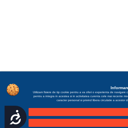
Informare
Utilizam fisiere de tip cookie pentru a va oferi o experienta de navigare c
pentru a integra in acestea si in activitatea curenta cele mai recente m
caracter personal si privind libera circulatie a acestor
Accesibilitate