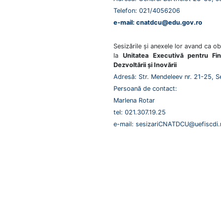
Telefon: 021/4056206
e-mail: cnatdcu@edu.gov.ro
Sesizările și anexele lor avand ca o
la
Unitatea Executivă pentru Fin
Dezvoltării și Inovării
Adresă: Str. Mendeleev nr. 21-25, S
Persoană de contact:
Marlena Rotar
tel: 021.307.19.25
e-mail: sesizariCNATDCU@uefiscdi.