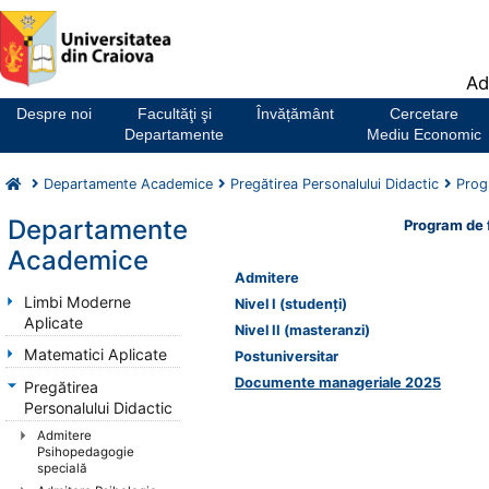
Notă:
Ad
Acest
website
Despre noi
Facultăţi şi
Învățământ
Cercetare
include
Departamente
Mediu Economic
un
sistem
Departamente Academice
Pregătirea Personalului Didactic
Prog
de
accesibilitate.
Departamente
Program de 
Academice
Admitere
Limbi Moderne
Nivel I (studenţi)
Aplicate
Nivel II (masteranzi)
Matematici Aplicate
Postuniversitar
Documente manageriale 2025
Pregătirea
Personalului Didactic
Admitere
Psihopedagogie
specială