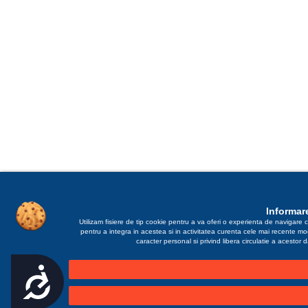
Informare
Utilizam fisiere de tip cookie pentru a va oferi o experienta de navigare c
pentru a integra in acestea si in activitatea curenta cele mai recente m
caracter personal si privind libera circulatie a acestor
Accesibilitate