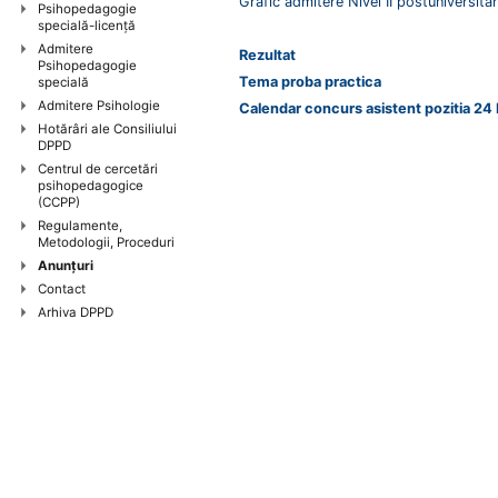
Grafic admitere Nivel II postuniversit
Psihopedagogie
specială-licență
Admitere
Rezultat
Psihopedagogie
Tema proba practica
specială
Admitere Psihologie
Calendar concurs asistent pozitia 24
Hotărâri ale Consiliului
DPPD
Centrul de cercetări
psihopedagogice
(CCPP)
Regulamente,
Metodologii, Proceduri
Anunţuri
Contact
Arhiva DPPD