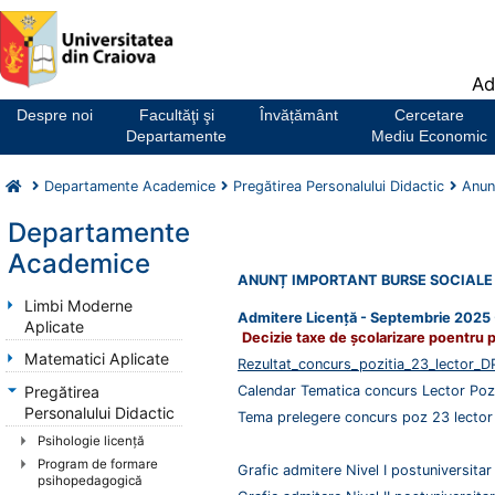
Notă:
Ad
Acest
website
Despre noi
Facultăţi şi
Învățământ
Cercetare
include
Departamente
Mediu Economic
un
sistem
Departamente Academice
Pregătirea Personalului Didactic
Anun
de
accesibilitate.
Departamente
Academice
ANUNȚ IMPORTANT BURSE SOCIALE e
Limbi Moderne
Admitere
Licență
- Septembrie 2025 
Aplicate
Decizie taxe de şcolarizare poentru p
Matematici Aplicate
Rezultat_concurs_pozitia_23_lector_
Pregătirea
Calendar Tematica concurs Lector Poz
Personalului Didactic
Tema prelegere concurs poz 23 lecto
Psihologie licenţă
Program de formare
Grafic admitere Nivel I postuniversita
psihopedagogică