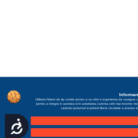
Informare
Utilizam fisiere de tip cookie pentru a va oferi o experienta de navigare c
pentru a integra in acestea si in activitatea curenta cele mai recente m
caracter personal si privind libera circulatie a acestor
Accesibilitate