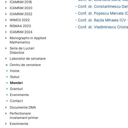
ICAMNM 2018
-
Conf. dr. Constantinescu Da
ICAMNM 2020
-
Conf. dr. Popescu Marcela
(
C
ICAMNM 2022
WIMCS 2022
-
Conf. dr. Racila Mihaela
(
CV +
RISMAA 2023
-
Conf. dr. Vladimirescu Cristi
ICAMNM 2024
Monographs in Applied
Mathematics
Seria de Lucrari
Didactice
Laborator de cercetare
Centru de cercetare
Home
Statut
Membri
Granturi
Evenimente
Contact
Documente DMA
Perfectionare
invatamant primar
Evenimente