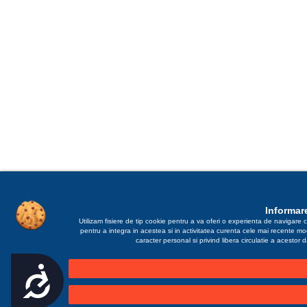
Informare
Utilizam fisiere de tip cookie pentru a va oferi o experienta de navigare c
pentru a integra in acestea si in activitatea curenta cele mai recente m
caracter personal si privind libera circulatie a acestor
Accesibilitate