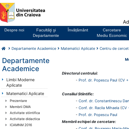
Notă:
Ad
Acest
website
Despre noi
Facultăţi şi
Învățământ
Cercetare
include
Departamente
Mediu Economic
un
sistem
Departamente Academice
Matematici Aplicate
Centru de cercet
de
accesibilitate.
Departamente
Me
Academice
Directorul centrului:
Limbi Moderne
-
Prof. dr. Popescu Paul
(
CV + 
Aplicate
Matematici Aplicate
Consiliul Stiintific:
Prezentare
-
Conf. dr. Constantinescu Da
Membrii DMA
-
Conf. dr. Racila Mihaela
(
CV +
Activitate stiintifica
-
Prof. dr. Popescu Paul
Activitate didactica
Membrii echipei de cercetare:
ICAMNM 2016
-
Conf. dr. Boureanu Maria-Ma