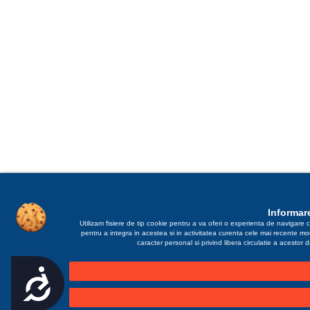
Informare
Utilizam fisiere de tip cookie pentru a va oferi o experienta de navigare c
pentru a integra in acestea si in activitatea curenta cele mai recente m
caracter personal si privind libera circulatie a acestor
Accesibilitate