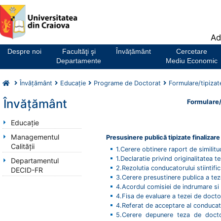
Notă:
Ad
Acest
website
Despre noi
Facultăţi şi
Învățământ
Cercetare
include
Departamente
Mediu Economic
un
sistem
Învăţământ
Educaţie
Programe de Doctorat
Formulare/tipizate
de
accesibilitate.
Învăţământ
Formulare/t
Educaţie
Managementul
Presusinere publică tipizate finalizare 
Calității
1.Cerere obtinere raport de similitu
1.Declaratie privind originalitatea t
Departamentul
2.Rezolutia conducatorului stiintifi
DECID-FR
3.Cerere presustinere publica a tez
4.Acordul comisiei de indrumare si
4.Fisa de evaluare a tezei de doc
4.Referat de acceptare al conducator
5.Cerere depunere teza de doctor