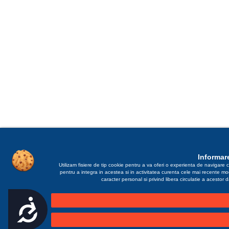
Informare
Utilizam fisiere de tip cookie pentru a va oferi o experienta de navigare c
pentru a integra in acestea si in activitatea curenta cele mai recente m
caracter personal si privind libera circulatie a acestor
Accesibilitate