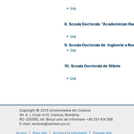
link
8. Scoala Doctorala "Academician Ra
link
9. Scoala Doctorala de Inginerie a Re
link
10. Scoala Doctorala de Stiinte
link
Copyright © 2013 Universitatea din Craiova
Str. A. I. Cuza nr.13, Craiova, România
RO-200585, tel: Biroul unic de informare +40 251 414 398
E-mail: rectorat@central.ucv.ro
Acasa
|
Plan site
|
Accesul la informații
|
Despre site