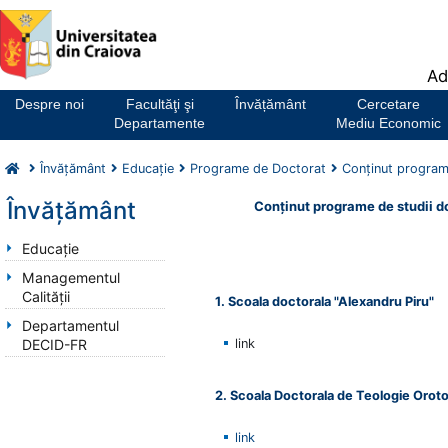
Notă:
Ad
Acest
website
Despre noi
Facultăţi şi
Învățământ
Cercetare
include
Departamente
Mediu Economic
un
sistem
Învăţământ
Educaţie
Programe de Doctorat
Conţinut program
de
accesibilitate.
Învăţământ
Conţinut programe de studii d
Educaţie
Managementul
Calității
1. Scoala doctorala "Alexandru Piru"
Departamentul
DECID-FR
link
2. Scoala Doctorala de Teologie Orot
link