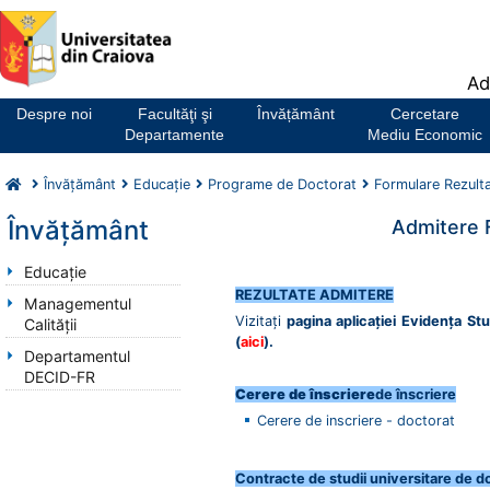
Notă:
Ad
Acest
website
Despre noi
Facultăţi şi
Învățământ
Cercetare
include
Departamente
Mediu Economic
un
sistem
Învăţământ
Educaţie
Programe de Doctorat
Formulare Rezult
de
accesibilitate.
Învăţământ
Admitere 
Educaţie
REZULTATE ADMITERE
Managementul
Vizitați
pagina aplicației Evidența St
Calității
(
aici
)
.
Departamentul
DECID-FR
Cerere de înscriere
de înscriere
Cerere de inscriere - doctorat
Contracte de studii universitare de d