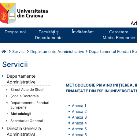
Notă:
Ad
Acest
website
Despre noi
Facultăţi şi
Învățământ
Cercetare
include
Departamente
Mediu Economic
un
sistem
Servicii
Departamente Administrative
Departamentul Fonduri E
de
accesibilitate.
Servicii
Departamente
Administrative
METODOLOGIE PRIVIND INIȚIEREA,
Biroul Acte de Studii
FINANŢATE DIN FSE ÎN UNIVERSITA
Şcoala Doctorala
Departamentul Fonduri
Anexa 1
Europene
Anexa 2
Metodologii
Anexa 3
Secretariat General
Anexa 4
Direcţia Generală
Anexa 5
Administrativă
Anexa 6