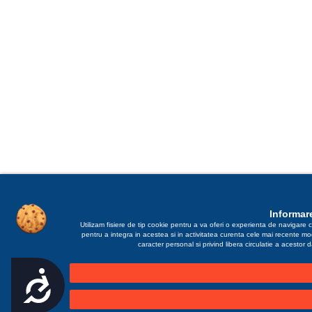
Informare
Utilizam fisiere de tip cookie pentru a va oferi o experienta de navigare c
pentru a integra in acestea si in activitatea curenta cele mai recente m
caracter personal si privind libera circulatie a acestor
Accesibilitate