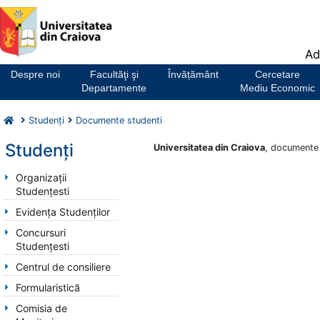
Notă:
Ad
Acest
website
Despre noi
Facultăţi şi
Învățământ
Cercetare
include
Departamente
Mediu Economic
un
sistem
Studenți
Documente studenti
de
accesibilitate.
Studenți
Universitatea din Craiova
, documente 
Organizații
Studențesti
Evidența Studenților
Concursuri
Studențesti
Centrul de consiliere
Formularistică
Comisia de