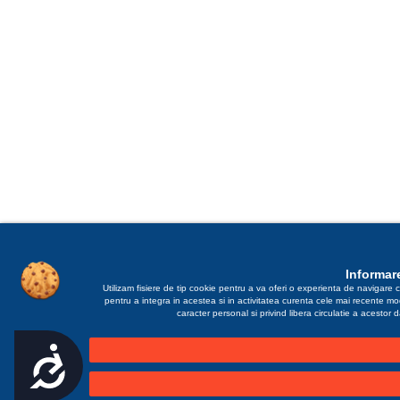
Informare
Utilizam fisiere de tip cookie pentru a va oferi o experienta de navigare c
pentru a integra in acestea si in activitatea curenta cele mai recente m
caracter personal si privind libera circulatie a acestor
Accesibilitate