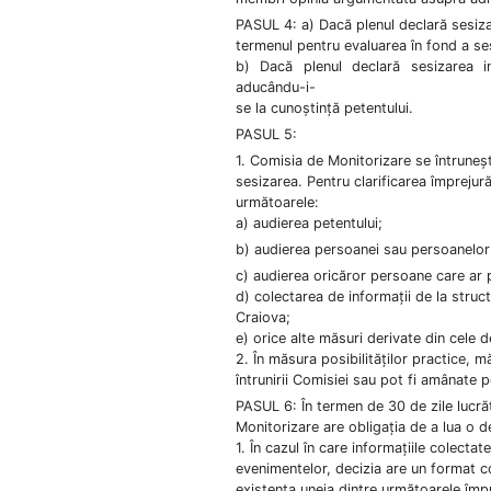
PASUL 4: a) Dacă plenul declară sesiza
termenul pentru evaluarea în fond a ses
b) Dacă plenul declară sesizarea in
aducându-i-
se la cunoștință petentului.
PASUL 5:
1. Comisia de Monitorizare se întrunește
sesizarea. Pentru clarificarea împrejură
următoarele:
a) audierea petentului;
b) audierea persoanei sau persoanelor
c) audierea oricăror persoane care ar pu
d) colectarea de informații de la struct
Craiova;
e) orice alte măsuri derivate din cele de 
2. În măsura posibilităților practice, m
întrunirii Comisiei sau pot fi amânate 
PASUL 6: În termen de 30 de zile lucră
Monitorizare are obligația de a lua o d
1. În cazul în care informațiile colecta
evenimentelor, decizia are un format c
existența uneia dintre următoarele împr