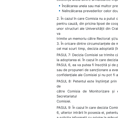
Încălcarea uneia sau mai multor pre
Neîncălcarea prevederilor celor do
2. În cazul în care Comisia nu a putut
pentru cauză, din pricina lipsei de coo
unor structuri ale Universității din Cr
va
trimite un memoriu către Rectorat și/s
3. În oricare dintre circumstanțele de 
cel mai scurt timp, decizia adoptată (î
PASUL 7: Decizia Comisiei se trimite că
la adoptarea ei. În cazul în care decizi
PASUL 6, ea va putea fi însoțită și de 
sau de propuneri de sancționare a eve
confidențiale ale Comisiei și nu pot fi 
PASUL 8: Petentul este înștiințat prin 
de
către Comisia de Monitorizare și e
Secretariatul
Comisiei.
PASUL 9: În cazul în care decizia Comis
6, ulterior intrării în posesia ei, pete
a solicita informații cu privire la măsu