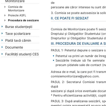
Monitorizare
de
Comisia de
persoane ale căror interese nu sunt di
Monitorizare
3. Comisia se poate autosesiza la solic
Proiecte ASFL
II. CE POATE FI SESIZAT
Procedura de sesizare
Burse studenţești
Comisia de Monitorizare poate fi sesiza
Taxe școlarizare
Dreptului și Obligațiilor Studentului (
Drepturilor și Obligațiilor Studentului 
Plată taxă cămin
III. PROCEDURA DE EVALUARE A 
Documente
PASUL 1: Petentul depune o sesizare sc
Facilități studenți CES
Petentul va primi un număr de înregi
Sesizările trebuie să fie semnate 
precum șidatele sale de contact (n
Adresa de e-mail, la care pot fi transm
comisiemonitorizare@yahoo.com.
PASUL 2: Secretarul Comisiei transmi
după
sesizare și după orice eventuale docu
* Pentru eficientizarea activității, copi
PASUL 3: După analizarea sesizării, spe
membri opinia argumentată asupra admis