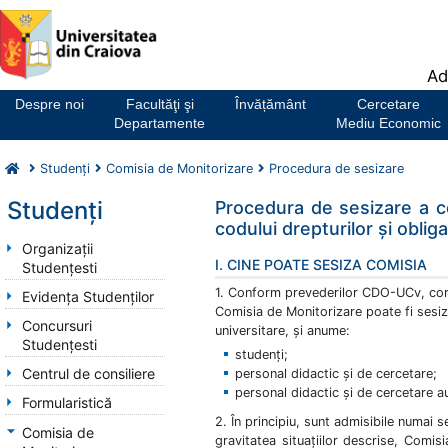
Notă:
Ad
Acest
website
Despre noi
Facultăţi şi
Învățământ
Cercetare
include
Departamente
Mediu Economic
un
sistem
Studenți
Comisia de Monitorizare
Procedura de sesizare
de
accesibilitate.
Studenți
Procedura de sesizare a co
codului drepturilor și obliga
Organizații
I. CINE POATE SESIZA COMISIA
Studențesti
1. Conform prevederilor CDO-UCv, corob
Evidența Studenților
Comisia de Monitorizare poate fi sesiz
Concursuri
universitare, și anume:
Studențesti
studenți;
Centrul de consiliere
personal didactic și de cercetare;
personal didactic și de cercetare aux
Formularistică
2. În principiu, sunt admisibile numai se
Comisia de
gravitatea situațiilor descrise, Comis