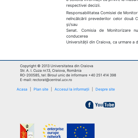
respectivei decizii.
Responsabilitatea Comisiei de Monitoriz
neîncălcării prevederilor celor două 
și/sau
Senat. Comisia de Monitorizare nu
conducerea
Universității din Craiova, ca urmare a d
Copyright © 2013 Universitatea din Craiova
Str. A. I. Cuza nr.13, Craiova, România
RO-200585, tel: Biroul unic de informare +40 251 414 398
E-mail: rectorat@central.ucv.ro
Acasa
|
Plan site
|
Accesul la informații
|
Despre site