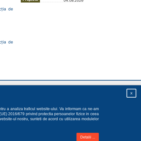
04.08.2026
cția de
cția de
Plan site
|
Accesul la informații
|
Despre site
x
ntru a analiza traficul website-ului. Va informam ca ne-am
 (UE) 2016/679 privind protectia persoanelor fizice in ceea
website-ul nostru, sunteti de acord cu utilizarea modulelor
Detalii ...