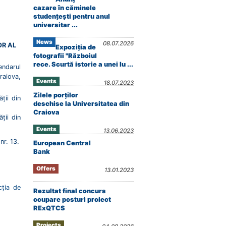
cazare în căminele
studențești pentru anul
universitar ...
News
08.07.2026
OR AL
Expoziția de
fotografii "Războiul
rece. Scurtă istorie a unei lu ...
endarul
Craiova,
Events
18.07.2023
Zilele porților
ții din
deschise la Universitatea din
Craiova
ții din
.
Events
13.06.2023
nr. 13.
European Central
Bank
Offers
13.01.2023
cția de
Rezultat final concurs
ocupare posturi proiect
RExQTCS
Projects