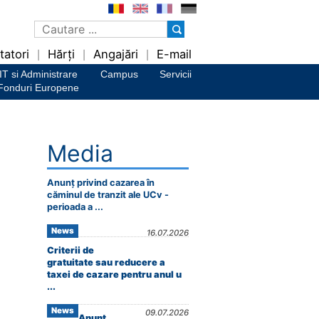
tatori
Hărți
Angajări
E-mail
|
|
|
IT si Administrare
Campus
Servicii
Fonduri Europene
Media
Anunț privind cazarea în
căminul de tranzit ale UCv -
perioada a ...
News
16.07.2026
Criterii de
gratuitate sau reducere a
taxei de cazare pentru anul u
...
News
09.07.2026
Anunț