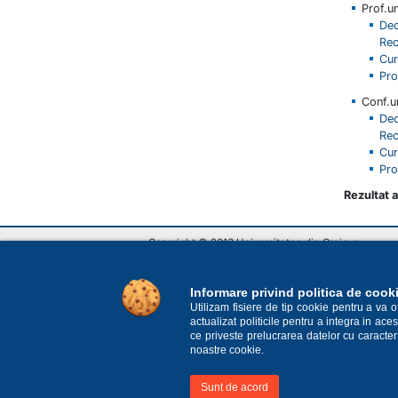
Prof.u
Dec
Rec
Cur
Pro
Conf.u
Dec
Rec
Cur
Pro
Rezultat 
Copyright © 2013 Universitatea din Craiova
Str. A. I. Cuza nr.13, Craiova, România
RO-200585, tel: Biroul unic de informare +40 251 4
E-mail: rectorat@central.ucv.ro
Informare privind politica de cook
Utilizam fisiere de tip cookie pentru a va 
actualizat politicile pentru a integra in a
ce priveste prelucrarea datelor cu caracter
noastre cookie.
Sunt de acord