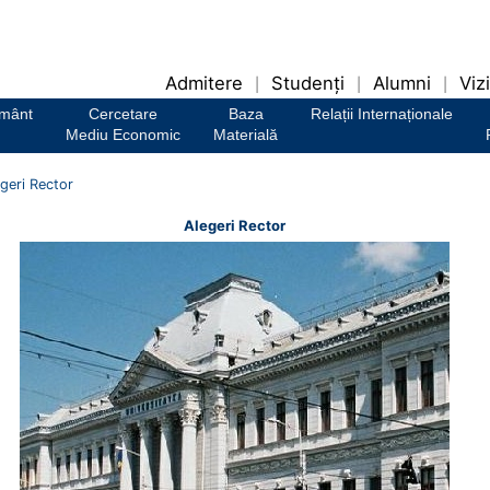
Admitere
Studenți
Alumni
Vizi
|
|
|
ământ
Cercetare
Baza
Relații Internaționale
Mediu Economic
Materială
geri Rector
Alegeri Rector