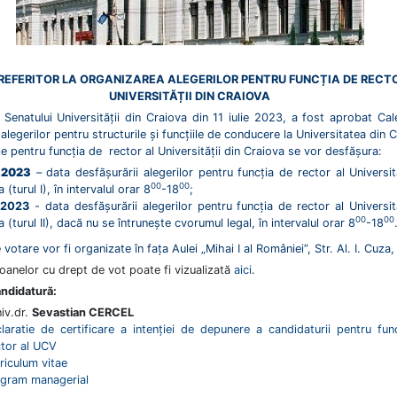
REFERITOR LA ORGANIZAREA ALEGERILOR PENTRU FUNCȚIA DE RECT
UNIVERSITĂȚII DIN CRAIOVA
 Senatului Universității din Craiova din 11 iulie 2023, a fost aprobat Cal
 alegerilor pentru structurile și funcțiile de conducere la Universitatea din 
ile pentru funcția de rector al Universității din Craiova se vor desfășura:
2.2023
– data desfășurării alegerilor pentru funcția de rector al Universită
00
00
 (turul I), în intervalul orar 8
-18
;
.2023
- data desfășurării alegerilor pentru funcția de rector al Universită
00
00
 (turul II), dacă nu se întrunește cvorumul legal, în intervalul orar 8
-18
 votare vor fi organizate în fața Aulei „Mihai I al României”, Str. Al. I. Cuza, 
oanelor cu drept de vot poate fi vizualizată
aici
.
ndidatură:
niv.dr.
Sevastian CERCEL
laratie de certificare a intenției de depunere a candidaturii pentru fun
tor al UCV
riculum vitae
gram managerial