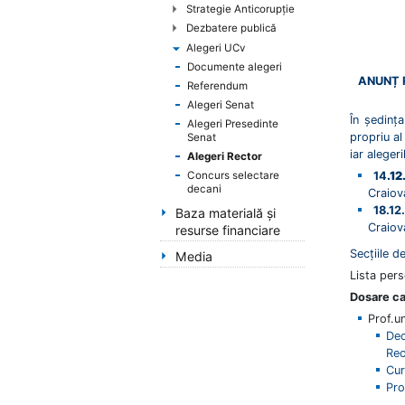
handicap
Strategie Anticorupţie
de
Dezbatere publică
vedere,
Alegeri UCv
care
Documente alegeri
ANUNȚ 
folosesc
Referendum
un
Alegeri Senat
cititor
În ședința
Alegeri Presedinte
propriu al
Senat
de
iar aleger
Alegeri Rector
eran;
Concurs selectare
14
.1
Apasă
decani
Craiova
Control-
18.12
Baza materială și
F10
Craiova
resurse financiare
pentru
a
Secțiile de
Media
deschide
Lista pers
un
Dosare ca
meniu
Prof.u
de
Dec
accesibilitate.
Rec
Cur
Pro