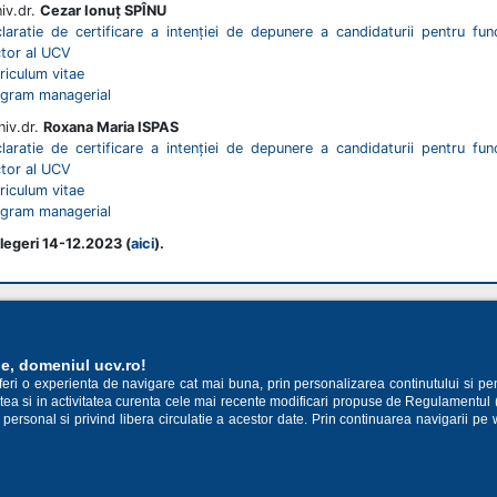
niv.dr.
Cezar Ionuț SPÎNU
laratie de certificare a intenției de depunere a candidaturii pentru fun
tor al UCV
riculum vitae
gram managerial
niv.dr.
Roxana Maria ISPAS
laratie de certificare a intenției de depunere a candidaturii pentru fun
tor al UCV
riculum vitae
gram managerial
alegeri 14-12.2023 (
aici
).
Acasa
|
14 398
ie, domeniul ucv.ro!
oferi o experienta de navigare cat mai buna, prin personalizarea continutului si pe
cestea si in activitatea curenta cele mai recente modificari propuse de Regulamentul
 personal si privind libera circulatie a acestor date. Prin continuarea navigarii pe 