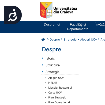
Accesibilitate
Notă:
Acest
website
Despre noi
Facultăţi şi
Învăț
include
Departamente
un
sistem
Despre
Strategie
Alegeri UCv
Ale
de
accesibilitate.
Despre
Apasă
Control-
Istoric
F11
Structură
pentru
Strategie
a
ajusta
Alegeri UCv
site-
HRS4R
ul
Mesajul Rectorului
la
Carta UCV
persoanele
Plan Strategic
cu
Plan Operaţional