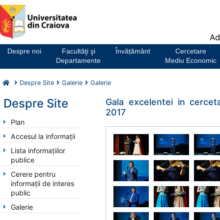
Notă:
Ad
Acest
website
Despre noi
Facultăţi şi
Învățământ
Cercetare
include
Departamente
Mediu Economic
un
sistem
Despre Site
Galerie
Galerie
de
accesibilitate.
Despre Site
Gala excelentei in cercetar
2017
Plan
Accesul la informații
Lista informațiilor
publice
Cerere pentru
informații de interes
public
Galerie