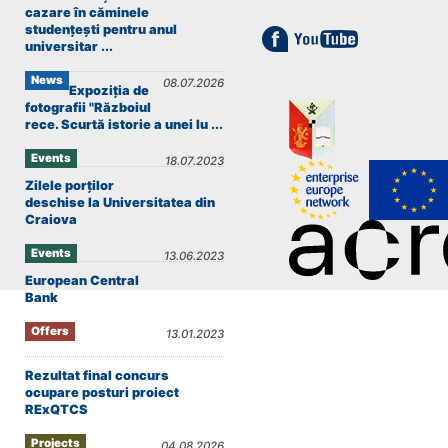
cazare în căminele
studențești pentru anul
universitar ...
News
08.07.2026
Expoziția de
fotografii "Războiul
rece. Scurtă istorie a unei lu ...
Events
18.07.2023
Zilele porților
deschise la Universitatea din
Craiova
Events
13.06.2023
European Central
Bank
Offers
13.01.2023
Rezultat final concurs
ocupare posturi proiect
RExQTCS
Projects
04.08.2026