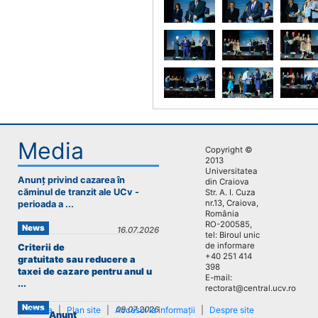
Media
Copyright ©
2013
Universitatea
Anunț privind cazarea în
din Craiova
căminul de tranzit ale UCv -
Str. A. I. Cuza
nr.13, Craiova,
perioada a ...
România
RO-200585,
News
16.07.2026
tel: Biroul unic
de informare
Criterii de
+40 251 414
gratuitate sau reducere a
398
taxei de cazare pentru anul u
E-mail:
...
rectorat@central.ucv.ro
News
Acasa
|
Plan site
|
Accesul la informații
09.07.2026
|
Despre site
Anunț