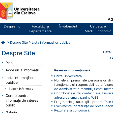
Notă:
Ad
Acest
website
Despre noi
Facultăţi şi
Învățământ
Cercetare
include
Departamente
Mediu Economic
un
sistem
Despre Site
Lista informațiilor publice
de
accesibilitate.
Despre Site
Lista 
L
Plan
Accesul la informații
Resursă informațională
Carta Universitară
Lista informațiilor
Numele și prenumele persoanelor din 
publice
funcționarului responsabil cu difuzare
Buletin informativ
de Administratie-membri
,
Senat-memb
Coordonatele de contact ale Universi
Cerere pentru
adresa de email, pagina WEB.
informații de interes
Programele și strategiile proprii (
Plan 
public
Evenimente, conferințe de presă, decla
Rezultate la concursuri
.
Galerie