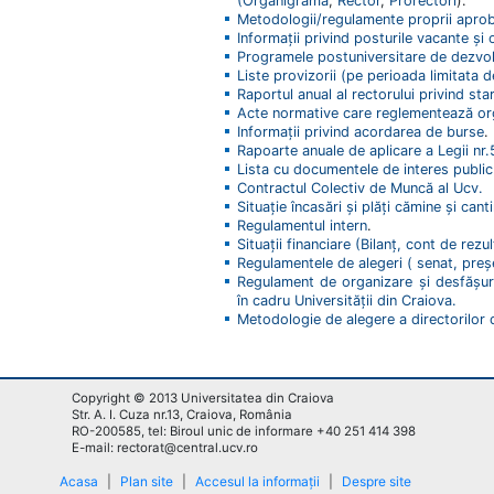
(Organigrama
,
Rector
,
Prorectori
).
Metodologii/regulamente proprii aproba
Informații privind posturile vacante și
Programele postuniversitare de dezvol
Liste provizorii (pe perioada limitata 
Raportul anual al rectorului privind star
Acte normative care reglementează orga
Informații privind acordarea de burse
.
Rapoarte anuale de aplicare a Legii nr
Lista cu documentele de interes public
Contractul Colectiv de Muncă al Ucv.
Situaţie încasări şi plăţi cămine şi cant
Regulamentul intern
.
Situații financiare (Bilanț, cont de rez
Regulamentele de alegeri ( senat, președ
Regulament de organizare și desfășura
în cadru Universității din Craiova.
Metodologie de alegere a directorilor
Copyright © 2013 Universitatea din Craiova
Str. A. I. Cuza nr.13, Craiova, România
RO-200585, tel: Biroul unic de informare +40 251 414 398
E-mail: rectorat@central.ucv.ro
Acasa
|
Plan site
|
Accesul la informații
|
Despre site