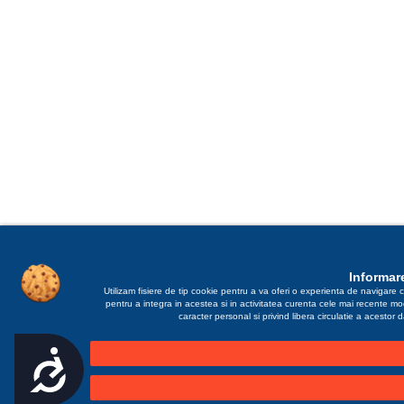
Informare
Utilizam fisiere de tip cookie pentru a va oferi o experienta de navigare c
pentru a integra in acestea si in activitatea curenta cele mai recente m
caracter personal si privind libera circulatie a acestor
Accesibilitate