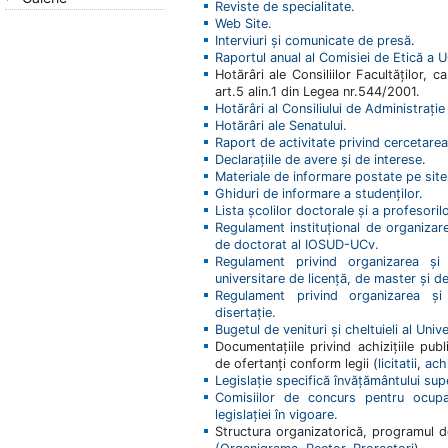
Reviste de specialitate.
Web Site.
Interviuri și comunicate de presă
.
Raportul anual al Comisiei de Etică a 
Hotărâri ale Consiliilor Facultăților, 
art.5 alin.1 din Legea nr.544/2001.
Hotărâri al Consiliului de Administrație
Hotărâri ale Senatului.
Raport de activitate privind cercetarea 
Declarațiile de avere și de interese
.
Materiale de informare postate pe site
Ghiduri de informare a studenților
.
Lista școlilor doctorale și a profesori
Regulament instituțional de organizare
de doctorat al IOSUD-UCv.
Regulament privind organizarea și
universitare de licență, de master și d
Regulament privind organizarea și
disertație.
Bugetul de venituri și cheltuieli al Univer
Documentațiile privind achizițiile pub
de ofertanți conform legii (
licitatii
,
achi
Legislație specifică învățământului sup
Comisiilor de concurs pentru ocupa
legislației în vigoare.
Structura organizatorică, programul de