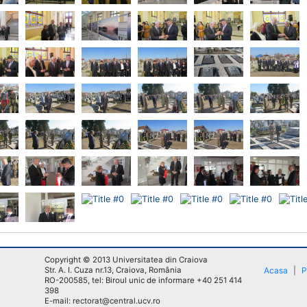
Copyright © 2013 Universitatea din Craiova
Str. A. I. Cuza nr.13, Craiova, România
Acasa
|
P
RO-200585, tel: Biroul unic de informare +40 251 414
398
E-mail: rectorat@central.ucv.ro