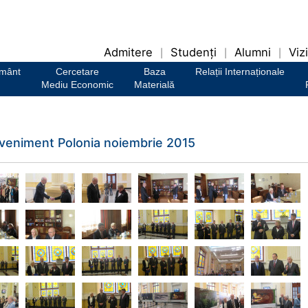
Admitere
Studenți
Alumni
Vizi
|
|
|
ământ
Cercetare
Baza
Relații Internaționale
Mediu Economic
Materială
veniment Polonia noiembrie 2015