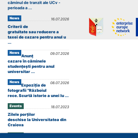
căminul de tranzit ale UCv -
perioada a ...
News
16.07.2026
Criterii de
gratuitate sau reducere a
taxei de cazare pentru anul u
...
News
09.07.2026
Anunț
cazare în căminele
studențești pentru anul
universitar ...
News
08.07.2026
Expoziția de
fotografii "Războiul
rece. Scurtă istorie a unei lu ...
Events
18.07.2023
Zilele porților
deschise la Universitatea din
Craiova
Events
13.06.2023