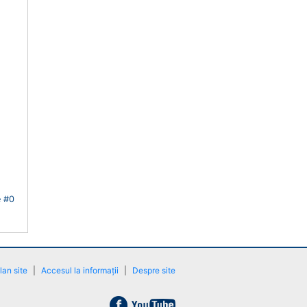
lan site
|
Accesul la informații
|
Despre site