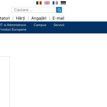
tatori
Hărți
Angajări
E-mail
|
|
|
IT si Administrare
Campus
Servicii
Fonduri Europene