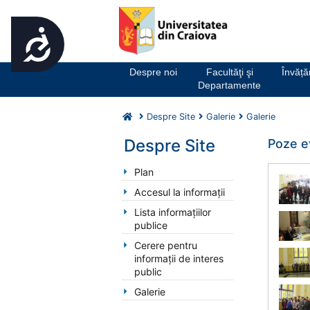
Accesibilitate
Notă:
Acest
website
Despre noi
Facultăţi şi
Învăț
include
Departamente
un
sistem
Despre Site
Galerie
Galerie
de
accesibilitate.
Despre Site
Poze e
Apasă
Control-
Plan
F11
Accesul la informații
pentru
Lista informațiilor
a
publice
ajusta
site-
Cerere pentru
ul
informații de interes
la
public
persoanele
Galerie
cu