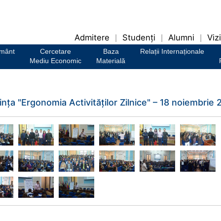
Admitere
Studenți
Alumni
Vizi
|
|
|
ământ
Cercetare
Baza
Relații Internaționale
Mediu Economic
Materială
nţa "Ergonomia Activităţilor Zilnice" – 18 noiembrie