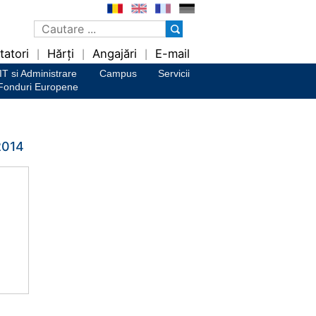
tatori
Hărți
Angajări
E-mail
|
|
|
IT si Administrare
Campus
Servicii
Fonduri Europene
 2014