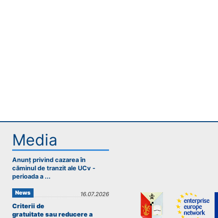
handicap
de
vedere,
care
folosesc
un
cititor
de
eran;
Apasă
Control-
F10
pentru
Media
a
deschide
un
Anunț privind cazarea în
meniu
căminul de tranzit ale UCv -
perioada a ...
de
accesibilitate.
News
16.07.2026
Criterii de
gratuitate sau reducere a