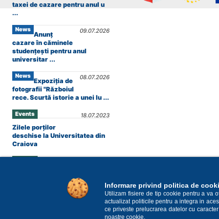
taxei de cazare pentru anul u
...
News
09.07.2026
Anunț
cazare în căminele
studențești pentru anul
universitar ...
News
08.07.2026
Expoziția de
fotografii "Războiul
rece. Scurtă istorie a unei lu ...
Events
18.07.2023
Zilele porților
deschise la Universitatea din
Craiova
Events
13.06.2023
European Central
Bank
Informare privind politica de cook
Utilizam fisiere de tip cookie pentru a va 
Offers
13.01.2023
actualizat politicile pentru a integra in a
ce priveste prelucrarea datelor cu caracter
noastre cookie.