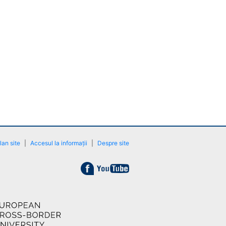
lan site
|
Accesul la informații
|
Despre site