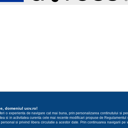
ie, domeniul ucv.ro!
oferi o experienta de navigare cat mai buna, prin personalizarea continutului si pe
cestea si in activitatea curenta cele mai recente modificari propuse de Regulamentul
 personal si privind libera circulatie a acestor date. Prin continuarea navigarii pe 