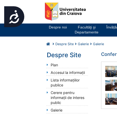
Accesibilitate
Notă:
Acest
website
Despre noi
Facultăţi şi
Învăț
include
Departamente
un
sistem
Despre Site
Galerie
Galerie
de
accesibilitate.
Despre Site
Conferi
Apasă
Control-
Plan
F11
Accesul la informații
pentru
Lista informațiilor
a
publice
ajusta
site-
Cerere pentru
ul
informații de interes
la
public
persoanele
Galerie
cu