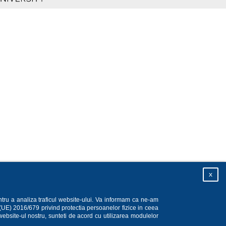
x
ntru a analiza traficul website-ului. Va informam ca ne-am
 (UE) 2016/679 privind protectia persoanelor fizice in ceea
website-ul nostru, sunteti de acord cu utilizarea modulelor