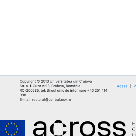
Copyright © 2013 Universitatea din Craiova
Str. A. I. Cuza nr.13, Craiova, România
Acasa
|
P
RO-200585, tel: Biroul unic de informare +40 251 414
398
E-mail: rectorat@central.ucv.ro