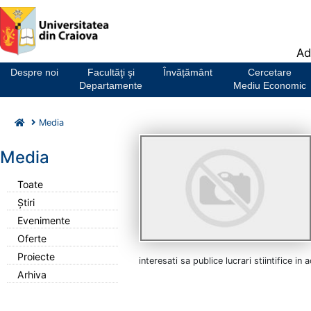
Notă:
Ad
Acest
website
Despre noi
Facultăţi şi
Învățământ
Cercetare
include
Departamente
Mediu Economic
un
sistem
Media
de
accesibilitate.
Media
Toate
Știri
Evenimente
Oferte
Proiecte
interesati sa publice lucrari stiintifice in
Arhiva