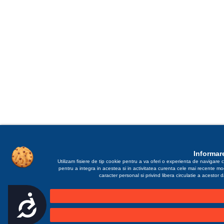
Informare
Utilizam fisiere de tip cookie pentru a va oferi o experienta de navigare c
pentru a integra in acestea si in activitatea curenta cele mai recente m
caracter personal si privind libera circulatie a acestor
Accesibilitate