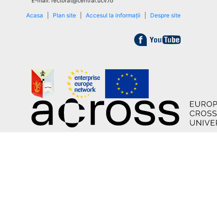
E-mail: rectorat@central.ucv.ro
Acasa
|
Plan site
|
Accesul la informații
|
Despre site