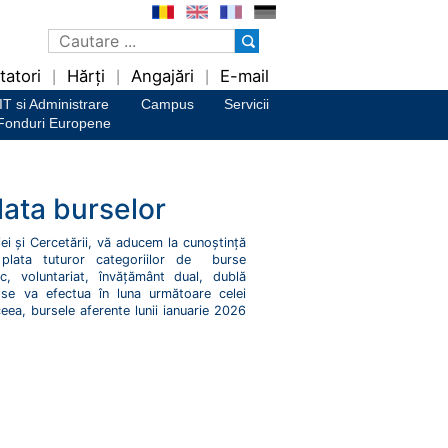
tatori
Hărți
Angajări
E-mail
|
|
|
IT si Administrare
Campus
Servicii
Fonduri Europene
plata burselor
iei și Cercetării, vă aducem la cunoștință
plata tuturor categoriilor de burse
c, voluntariat, învățământ dual, dublă
) se va efectua în luna următoare celei
ea, bursele aferente lunii ianuarie 2026