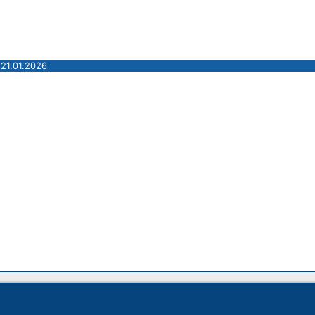
 21.01.2026
Acasa
|
14 398