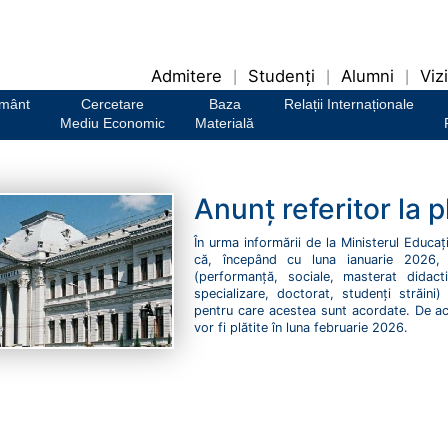
Admitere
Studenți
Alumni
Vizi
|
|
|
ământ
Cercetare
Baza
Relații Internaționale
Mediu Economic
Materială
Anunț referitor la 
În urma informării de la Ministerul Educaț
că, începând cu luna ianuarie 2026, 
(performanță, sociale, masterat didacti
specializare, doctorat, studenți străini
pentru care acestea sunt acordate. De ace
vor fi plătite în luna februarie 2026.