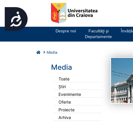
Accesibilitate
Notă:
Acest
website
Despre noi
Facultăţi şi
Învăț
include
Departamente
un
sistem
Media
de
accesibilitate.
Media
Apasă
Control-
Toate
F11
pentru
Știri
a
Evenimente
ajusta
Oferte
site-
Proiecte
ul
la
Arhiva
persoanele
cu