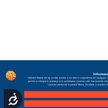
Informare
Utilizam fisiere de tip cookie pentru a va oferi o experienta de navigare c
pentru a integra in acestea si in activitatea curenta cele mai recente m
caracter personal si privind libera circulatie a acestor
Accesibilitate