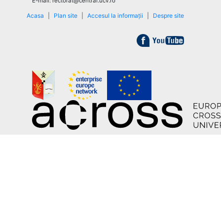
E-mail: rectorat@central.ucv.ro
Acasa
|
Plan site
|
Accesul la informații
|
Despre site