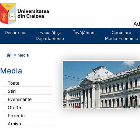
Notă:
Ad
Acest
website
Despre noi
Facultăţi şi
Învățământ
Cercetare
include
Departamente
Mediu Economic
un
sistem
Media
de
accesibilitate.
Media
Toate
Știri
Evenimente
Oferte
Proiecte
Arhiva