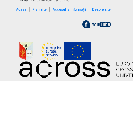
E-mail: rectorat@central.ucv.ro
Acasa
|
Plan site
|
Accesul la informații
|
Despre site