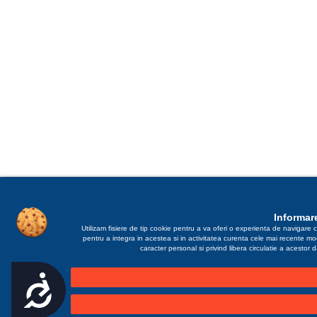
Informare
Utilizam fisiere de tip cookie pentru a va oferi o experienta de navigare c
pentru a integra in acestea si in activitatea curenta cele mai recente m
caracter personal si privind libera circulatie a acestor
Accesibilitate