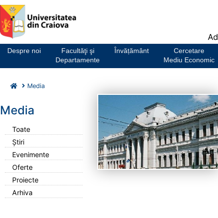
Notă:
Ad
Acest
website
Despre noi
Facultăţi şi
Învățământ
Cercetare
include
Departamente
Mediu Economic
un
sistem
Media
de
accesibilitate.
Media
Toate
Știri
Evenimente
Oferte
Proiecte
Arhiva