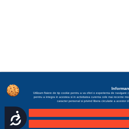
Informare
Utilizam fisiere de tip cookie pentru a va oferi o experienta de navigare c
pentru a integra in acestea si in activitatea curenta cele mai recente m
caracter personal si privind libera circulatie a acestor
Accesibilitate