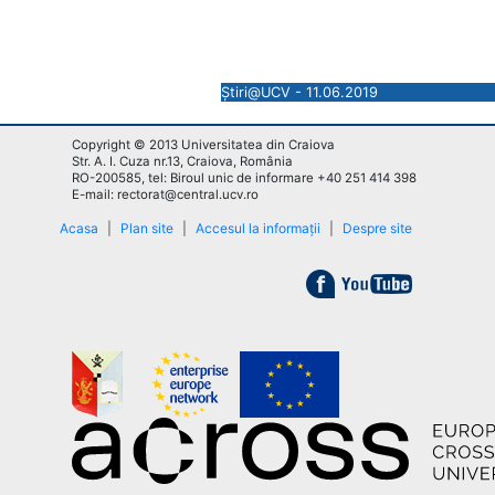
Știri@UCV - 11.06.2019
Copyright © 2013 Universitatea din Craiova
Str. A. I. Cuza nr.13, Craiova, România
RO-200585, tel: Biroul unic de informare +40 251 414 398
E-mail: rectorat@central.ucv.ro
Acasa
|
Plan site
|
Accesul la informații
|
Despre site