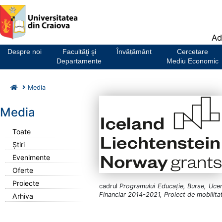
Notă:
Ad
Acest
website
Despre noi
Facultăţi şi
Învățământ
Cercetare
include
Departamente
Mediu Economic
un
sistem
Media
de
accesibilitate.
Media
Toate
Știri
Evenimente
Oferte
Proiecte
cadrul
Programului E
ducație, Burse, Ucen
Financiar 2014-2021, Proiect de mobilitat
Arhiva