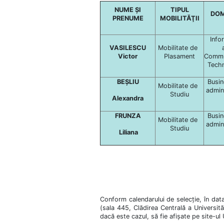
NUME ȘI
TIPUL
DOM
PRENUME
MOBILITĂŢII
Info
VASILESCU
Mobilitate de
Victor
Plasament
Commu
Techn
BEȘLIU
Busin
Mobilitate de
admin
Studiu
Alexandra
FRUNZA
Busin
Mobilitate de
admin
Studiu
Liliana
Conform calendarului de selecție, în dat
(sala 445, Clădirea Centrală a Universităţ
dacă este cazul, să fie afișate pe site-ul