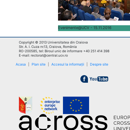
Evenimente@UCV - 15.11.2016
Copyright © 2013 Universitatea din Craiova
Str. A. I. Cuza nr.13, Craiova, România
RO-200585, tel: Biroul unic de informare +40 251 414 398
E-mail: rectorat@central.ucv.ro
Acasa
|
Plan site
|
Accesul la informații
|
Despre site