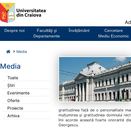
Notă:
Ad
Acest
website
Despre noi
Facultăţi şi
Învățământ
Cercetare
include
Departamente
Mediu Economic
un
sistem
Media
de
accesibilitate.
Media
Toate
Știri
Evenimente
Oferte
Proiecte
gratitudinea față de o personalitate ma
mulțumirea și gratitudinea domnului rec
Arhiva
îmi acorde această foarte onorantă dis
Georgescu.