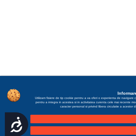
Informare
Utilizam fisiere de tip cookie pentru a va oferi o experienta de navigare c
pentru a integra in acestea si in activitatea curenta cele mai recente m
caracter personal si privind libera circulatie a acestor
Accesibilitate