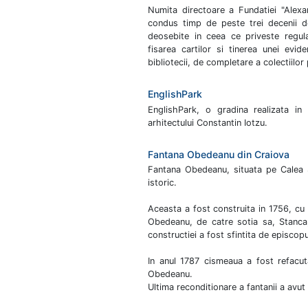
Numita directoare a Fundatiei "Alexa
condus timp de peste trei decenii de
deosebite in ceea ce priveste regula
fisarea cartilor si tinerea unei evide
bibliotecii, de completare a colectiilor p
EnglishPark
EnglishPark, o gradina realizata in 
arhitectului Constantin Iotzu.
Fantana Obedeanu din Craiova
Fantana Obedeanu, situata pe Calea S
istoric.
Aceasta a fost construita in 1756, cu 
Obedeanu, de catre sotia sa, Stanca,
constructiei a fost sfintita de episcop
In anul 1787 cismeaua a fost refacut
Obedeanu.
Ultima reconditionare a fantanii a avut