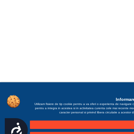
Informare
Utilizam fisiere de tip cookie pentru a va oferi o experienta de navigare c
pentru a integra in acestea si in activitatea curenta cele mai recente m
caracter personal si privind libera circulatie a acestor
Accesibilitate