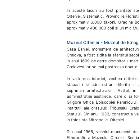
In aceste lacuri au fost plantate spe
Olteniei, Sistematic, Provinciile Floris
aproximativ 6.000 taxoni. Gradina Bo
aproximativ 400.000 coli si un mic Mu
Muzeul Olteniei - Muzeul de Etnog
Casa Baniei, monument de arhitectura
Craiova, a fost zidita la sfarsitul secol
in anul 1699 de catre domnitorul marti
Craiovestilor se mai pastreaza doar o p
In valtoarea istoriei, vechea ctitor
stapaniri si administrari diferite si
suprimari arhitecturale. Astfel, i
administratiei austriece, care o si fo
Grigore Ghica Episcopiei Ramnicului,
institutii ale orasului: Tribunalul Cra
Statului. Din anul 1933, constructia v
in folosinta Mitropoliei Olteniei.
Din anul 1966, vechiul monument de 
Etnografie a Muzeului Olteniei. Sectia