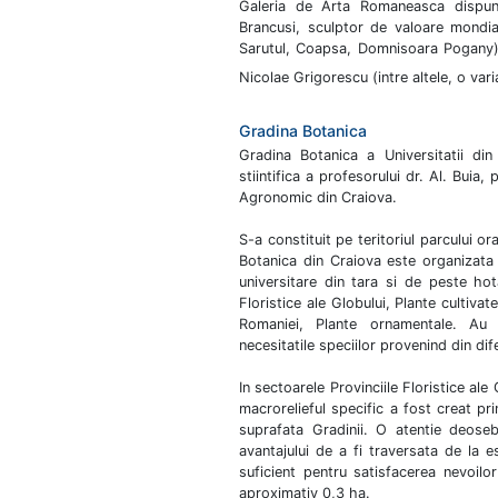
Galeria de Arta Romaneasca dispun
Brancusi, sculptor de valoare mondial
Sarutul, Coapsa, Domnisoara Pogany),
Nicolae Grigorescu (intre altele, o vari
Gradina Botanica
Gradina Botanica a Universitatii d
stiintifica a profesorului dr. Al. Buia,
Agronomic din Craiova.
S-a constituit pe teritoriul parcului 
Botanica din Craiova este organizata s
universitare din tara si de peste hot
Floristice ale Globului, Plante cultivat
Romaniei, Plante ornamentale. Au 
necesitatile speciilor provenind din dif
In sectoarele Provinciile Floristice ale 
macrorelieful specific a fost creat pr
suprafata Gradinii. O atentie deoseb
avantajului de a fi traversata de la 
suficient pentru satisfacerea nevoilo
aproximativ 0,3 ha.