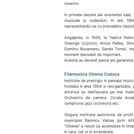
noastre.
In primele decenii ale existentei sale
muzicale si vodeviluri. In anii 1
reprezentandu-se cu precadere clasicii
Angajarea, in 1956, la Teatrul Natio
(George Cozorici, Amza Pellea, Silvi
Dumitru Rucareanu, Sanda Toma), imp
moment deosebit de important.
Acestia au devenit peste ani generatia
Filarmonica Oltenia Craiova
Institutie de prestigiu in peisajul muz
fondata in anul 1904 si reorganizata, p
artistica se desfasoara pe mai mult
Orchestra de camera, Corala Acade
symphonic jazz orchestra etc.
Singura institutie autonoma de profil
municipiul Ramnicu Valcea (prin infi
“Oltenia” a reusit sa acumuleze in timp
in tara, cat si in strainatate.