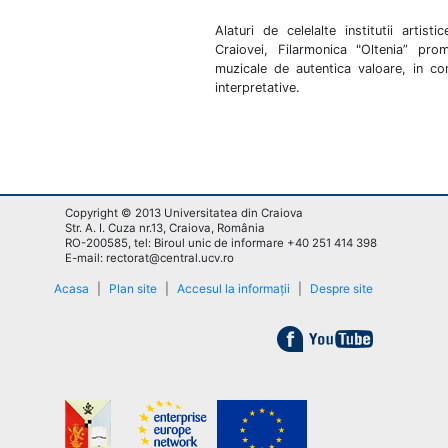
Alaturi de celelalte institutii arti
Craiovei, Filarmonica "Oltenia” prom
muzicale de autentica valoare, in co
interpretative.
Copyright © 2013 Universitatea din Craiova
Str. A. I. Cuza nr.13, Craiova, România
RO-200585, tel: Biroul unic de informare +40 251 414 398
E-mail: rectorat@central.ucv.ro
Acasa
|
Plan site
|
Accesul la informații
|
Despre site