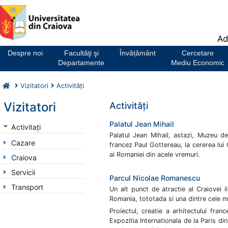
Notă:
Ad
Acest
website
Despre noi
Facultăţi şi
Învățământ
Cercetare
include
Departamente
Mediu Economic
un
sistem
Vizitatori
Activităţi
de
accesibilitate.
Vizitatori
Activităţi
Palatul Jean Mihail
Activitați
Palatul Jean Mihail, astazi, Muzeu de
Cazare
francez Paul Gottereau, la cererea lui
ai Romaniei din acele vremuri.
Craiova
Servicii
Parcul Nicolae Romanescu
Transport
Un alt punct de atractie al Craiovei 
Romania, tototada si una dintre cele m
Proiectul, creatie a arhitectului fra
Expozitia Internationala de la Paris d