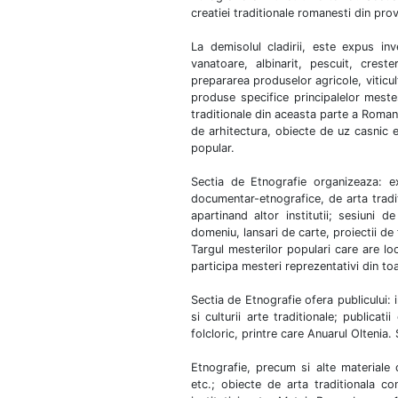
creatiei traditionale romanesti din prov
La demisolul cladirii, este expus inve
vanatoare, albinarit, pescuit, creste
prepararea produselor agricole, viticult
produse specifice principalelor mestes
traditionale din aceasta parte a Romani
de arhitectura, obiecte de uz casnic et
popular.
Sectia de Etnografie organizeaza: e
documentar-etnografice, de arta tradi
apartinand altor institutii; sesiuni d
domeniu, lansari de carte, proiectii de
Targul mesterilor populari care are lo
participa mesteri reprezentativi din toa
Sectia de Etnografie ofera publicului: i
si culturii arte traditionale; publica
folcloric, printre care Anuarul Oltenia. 
Etnografie, precum si alte materiale d
etc.; obiecte de arta traditionala c