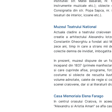
institutiei: str. Matei Basarab, nr.
instrumente muzicale etc.); obiecte 
Consignatia din str. Popa Sapca, nr.
tesaturi de interior, icoane etc.).
Muzeul Teatrului National
Actuala cladire a teatrului craiovea
creatie a arhitectului Alexandru Iot
Constantin Gheorghiu a fondat aici Mu
zece ani, timp in care a strans mii d
colectie demna de invidiat, imbogatita 
In prezent, muzeul dispune de un 
incepand din 1837 (primele manifestari
si care cuprinde afise, programe, fot
costume si obiecte de recuzita ilustr
volume adnotate, caiete de regie si co
scenei craiovene, dar si ai literaturii 
Casa Memoriala Elena Farago
In centrul orasului Craiova, in acee
"Alexandru si Aristia Aman" se afla cas