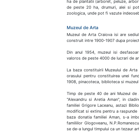
ha de plantatii (arboret, peluze, arbo
de peste 20 ha, drumuri, alei si po
zoologica, unde pot fi vazute indeosebi
Muzeul de Arta
Muzeul de Arta Craiova isi are sediul
construit intre 1900-1907 dupa proiect
Din anul 1954, muzeul isi desfasoara
valoros de peste 4000 de lucrari de ar
La baza constituirii Muzeului de Arta
orasului pentru constituirea unei fund
1908, pinacoteca, biblioteca si muzeul
Timp de peste 40 de ani Muzeul de Ar
"Alexandru si Aretia Aman", in cladir
familiei Grigore Laceanu, astazi Bibli
modificat si extins pentru a raspunde n
baza donatia familiei Aman, s-a imbog
familiilor Glogoveanu, N.P.Romanescu
se de-a lungul timpului ca un tezaur a