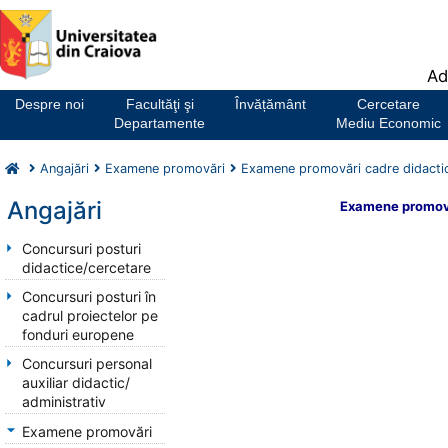
Notă:
Ad
Acest
website
Despre noi
Facultăţi şi
Învățământ
Cercetare
include
Departamente
Mediu Economic
un
sistem
Angajări
Examene promovări
Examene promovări cadre didacti
de
accesibilitate.
Angajări
Examene promovă
Concursuri posturi
didactice/cercetare
Concursuri posturi în
cadrul proiectelor pe
fonduri europene
Concursuri personal
auxiliar didactic/
administrativ
Examene promovări