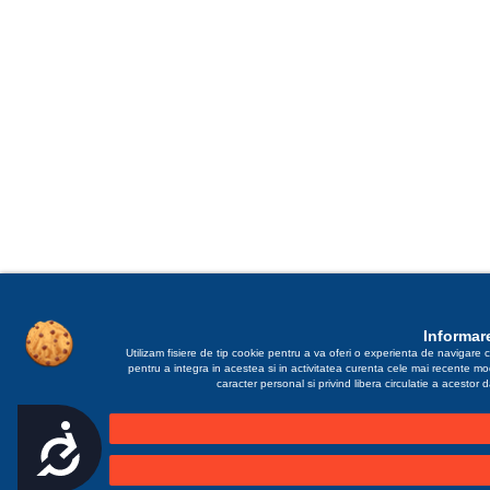
Informare
Utilizam fisiere de tip cookie pentru a va oferi o experienta de navigare c
pentru a integra in acestea si in activitatea curenta cele mai recente m
caracter personal si privind libera circulatie a acestor
Accesibilitate