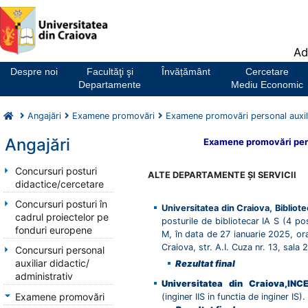
Notă:
Ad
Acest
website
Despre noi
Facultăţi şi
Învățământ
Cercetare
include
Departamente
Mediu Economic
un
sistem
Angajări
Examene promovări
Examene promovări personal auxili
de
accesibilitate.
Angajări
Examene promovări perso
Concursuri posturi
ALTE DEPARTAMENTE ŞI SERVICII
didactice/cercetare
Concursuri posturi în
Universitatea din Craiova, Bibliot
cadrul proiectelor pe
posturile de bibliotecar IA S (4 pos
fonduri europene
M, în data de 27 ianuarie 2025, ora 1
Craiova, str. A.I. Cuza nr. 13, sala 2
Concursuri personal
auxiliar didactic/
Rezultat final
administrativ
Universitatea din Craiova
,
INC
Examene promovări
(inginer IIS in functia de inginer IS).