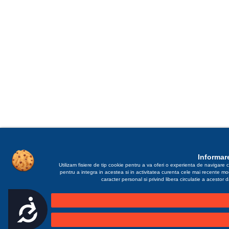
Informare
Utilizam fisiere de tip cookie pentru a va oferi o experienta de navigare c
pentru a integra in acestea si in activitatea curenta cele mai recente m
caracter personal si privind libera circulatie a acestor
Accesibilitate