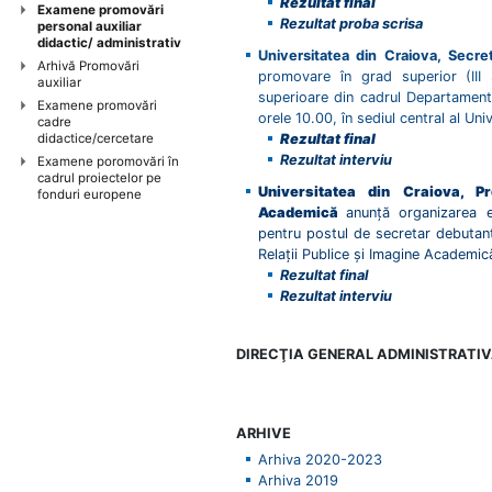
Rezultat final
Examene promovări
Rezultat proba scrisa
personal auxiliar
didactic/ administrativ
Universitatea din Craiova, Secret
Arhivă Promovări
promovare în grad superior (III
auxiliar
superioare din cadrul Departamentu
Examene promovări
orele 10.00, în sediul central al Uni
cadre
didactice/cercetare
Rezultat final
Rezultat interviu
Examene poromovări în
cadrul proiectelor pe
Universitatea din Craiova, Pr
fonduri europene
Academică
anunță organizarea e
pentru postul de secretar debutant
Relații Publice și Imagine Academi
Rezultat final
Rezultat interviu
DIRECŢIA GENERAL ADMINISTRATI
ARHIVE
Arhiva 2020-2023
Arhiva 2019