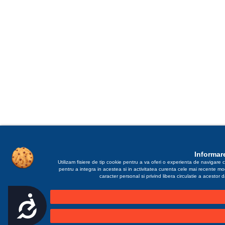
Informare
Utilizam fisiere de tip cookie pentru a va oferi o experienta de navigare c
pentru a integra in acestea si in activitatea curenta cele mai recente m
caracter personal si privind libera circulatie a acestor
Accesibilitate