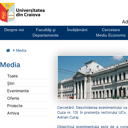
Notă:
Ad
Acest
website
Despre noi
Facultăţi şi
Învățământ
Cercetare
include
Departamente
Mediu Economic
un
sistem
Media
de
accesibilitate.
Media
Toate
Știri
Evenimente
Oferte
Proiecte
Cercetării. Deschiderea evenimentului va av
Cuza nr. 13) în prezența rectorului UCv, 
Arhiva
Adrian Curaj.
Obiectivul evenimentului este de a const