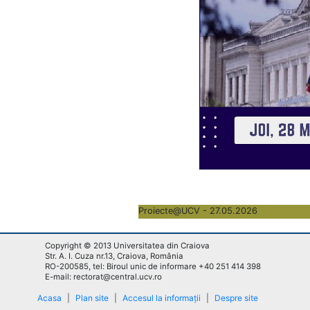
Proiecte@UCV - 27.05.2026
Copyright © 2013 Universitatea din Craiova
Str. A. I. Cuza nr.13, Craiova, România
RO-200585, tel: Biroul unic de informare +40 251 414 398
E-mail: rectorat@central.ucv.ro
Acasa
|
Plan site
|
Accesul la informații
|
Despre site