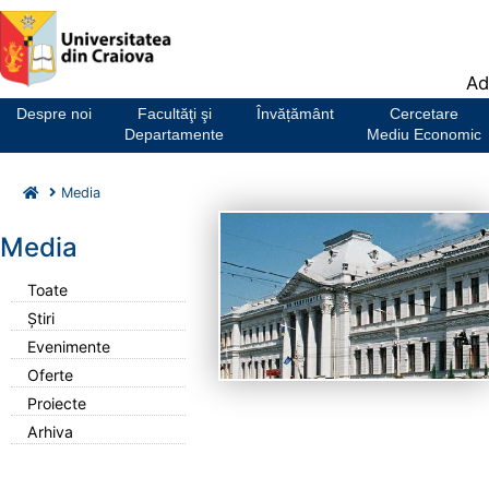
Notă:
Ad
Acest
website
Despre noi
Facultăţi şi
Învățământ
Cercetare
include
Departamente
Mediu Economic
un
sistem
Media
de
accesibilitate.
Media
Toate
Știri
Evenimente
Oferte
Proiecte
Arhiva