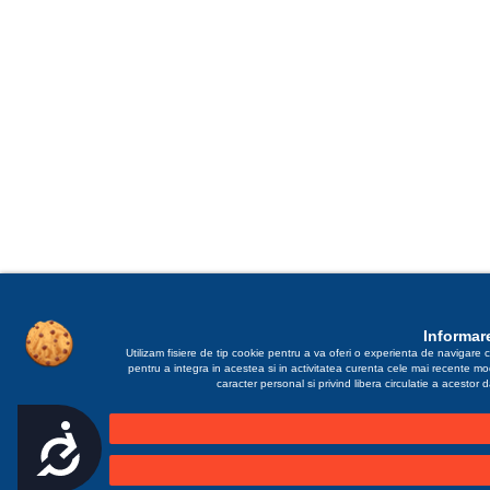
Informare
Utilizam fisiere de tip cookie pentru a va oferi o experienta de navigare c
pentru a integra in acestea si in activitatea curenta cele mai recente m
caracter personal si privind libera circulatie a acestor
Accesibilitate