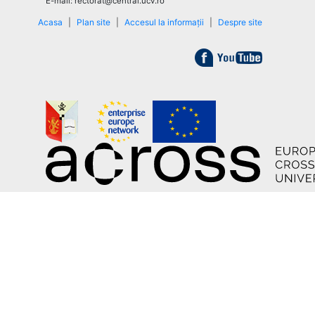
E-mail: rectorat@central.ucv.ro
Acasa
|
Plan site
|
Accesul la informații
|
Despre site