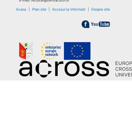
E-mail: rectorat@central.ucv.ro
Acasa
|
Plan site
|
Accesul la informații
|
Despre site