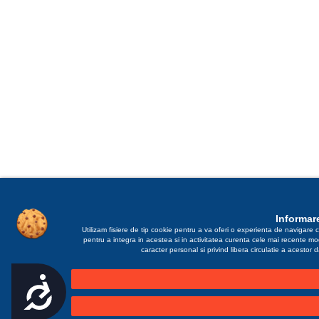
Informare
Utilizam fisiere de tip cookie pentru a va oferi o experienta de navigare c
pentru a integra in acestea si in activitatea curenta cele mai recente m
caracter personal si privind libera circulatie a acestor
Accesibilitate