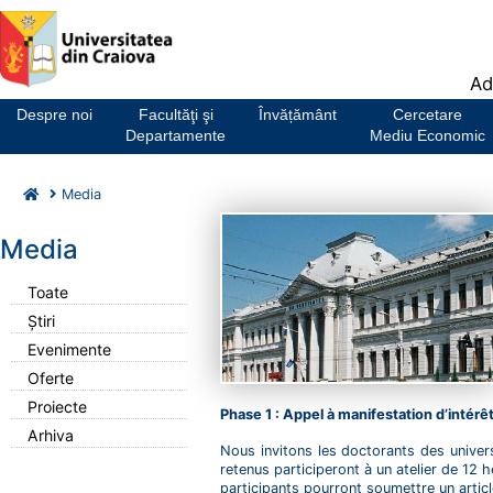
Notă:
Ad
Acest
website
Despre noi
Facultăţi şi
Învățământ
Cercetare
include
Departamente
Mediu Economic
un
sistem
Media
de
accesibilitate.
Media
Toate
Știri
Evenimente
Oferte
Proiecte
Phase 1 : Appel à manifestation d’intérê
Arhiva
Nous invitons les doctorants des univer
retenus participeront à un atelier de 12 h
participants pourront soumettre un artic