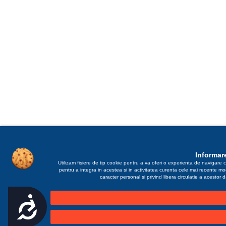
Informare
Utilizam fisiere de tip cookie pentru a va oferi o experienta de navigare c
pentru a integra in acestea si in activitatea curenta cele mai recente m
caracter personal si privind libera circulatie a acestor
Accesibilitate