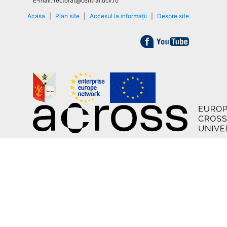
E-mail: rectorat@central.ucv.ro
Acasa
|
Plan site
|
Accesul la informații
|
Despre site