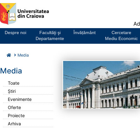
Notă:
Ad
Acest
website
Despre noi
Facultăţi şi
Învățământ
Cercetare
include
Departamente
Mediu Economic
un
sistem
Media
de
accesibilitate.
Media
Toate
Știri
Evenimente
Oferte
Proiecte
Arhiva