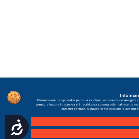
Informare
Utilizam fisiere de tip cookie pentru a va oferi o experienta de navigare c
pentru a integra in acestea si in activitatea curenta cele mai recente m
caracter personal si privind libera circulatie a acestor
Accesibilitate