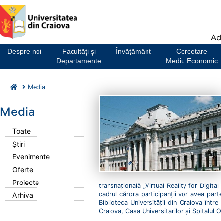
Notă:
Ad
Acest
website
Despre noi
Facultăţi şi
Învățământ
Cercetare
include
Departamente
Mediu Economic
un
sistem
Media
de
accesibilitate.
Media
Toate
Știri
Evenimente
Oferte
Proiecte
transnațională „Virtual Reality for Digita
cadrul cărora participanții vor avea par
Arhiva
Biblioteca Universității din Craiova între
Craiova, Casa Universitarilor și Spitalul 