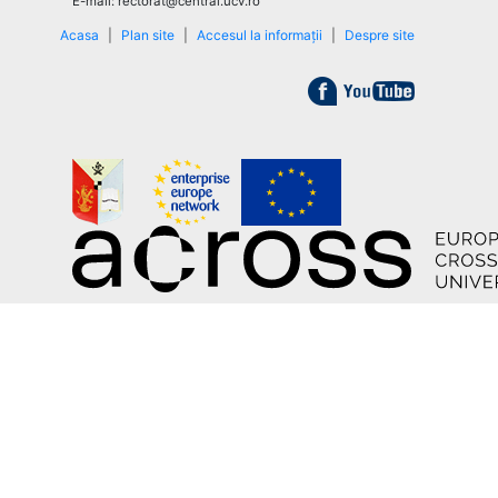
E-mail: rectorat@central.ucv.ro
Acasa
|
Plan site
|
Accesul la informații
|
Despre site