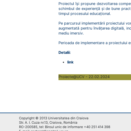
Proiectul își propune dezvoltarea compete
schimbul de experiență și de bune practic
timpul procesului educațional.
Pe parcursul implementării proiectului vor 
augmentată pentru învățarea digitală, inc
mediu imersiv.
Perioada de implementare a proiectului 
Detalii:
link
Proiecte@UCV - 22.02.2024
Copyright © 2013 Universitatea din Craiova
Str. A. I. Cuza nr.13, Craiova, România
RO-200585, tel: Biroul unic de informare +40 251 414 398