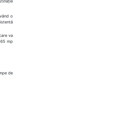
tinaţie
având o
istentă
care va
8,65 mp
ompe de