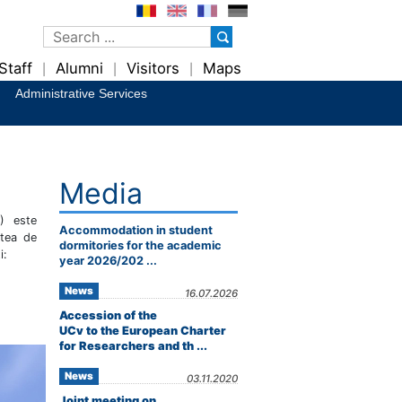
Staff
Alumni
Visitors
Maps
|
|
|
Administrative Services
Media
) este
Accommodation in student
atea de
dormitories for the academic
i:
year 2026/202 ...
News
16.07.2026
Accession of the
UCv to the European Charter
for Researchers and th ...
News
03.11.2020
Joint meeting on