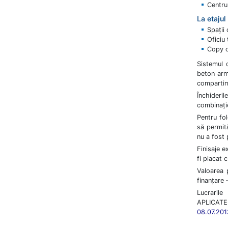
Centru
La etajul
Spaţii 
Oficiu 
Copy c
Sistemul 
beton arma
compartime
Închider
combinaţi
Pentru fol
să permită
nu a fost 
Finisaje e
fi placat c
Valoarea 
finanţare
Lucraril
APLICATE 
08.07.201