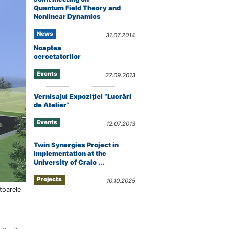
Quantum Field Theory and
Nonlinear Dynamics
News
31.07.2014
Noaptea
cercetatorilor
Events
27.09.2013
Vernisajul Expoziţiei “Lucrări
de Atelier”
Events
12.07.2013
Twin Synergies Project in
implementation at the
University of Craio ...
Projects
10.10.2025
toarele