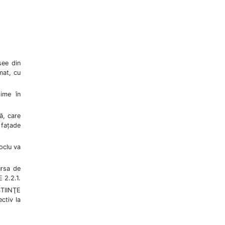
şee din
mat, cu
sime în
ă, care
 faţade
soclu va
ursa de
 2.2.1.
TIINŢE
ectiv la