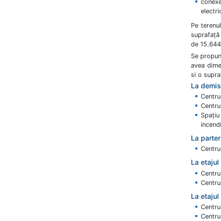
conexe
electri
Pe terenul
suprafaţă
de 15.644
Se propun
avea dime
si o supr
La demis
Centru
Centru
Spaţiu
incend
La parte
Centru
La etaju
Centru
Centru
La etajul
Centru
Centru