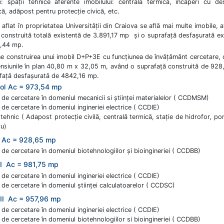
: spaţii tehnice aferente imobilului: centrala termică, încăperi cu des
că, adăpost pentru protecţie civică, etc.
 aflat în proprietatea Universităţii din Craiova se află mai multe imobile, 
 construită totală existentă de 3.891,17 mp şi o suprafaţă desfaşurată ex
,44 mp.
e construirea unui imobil D+P+3E cu funcţiunea de învăţământ cercetare, 
nsiunile în plan 40,80 m x 32,05 m, având o suprafaţă construită de 92
afaţă desfaşurată de 4842,16 mp.
ol Ac = 973,54 mp
 de cercetare în domeniul mecanicii si ştiinţei materialelor ( CCDMSM)
 de cercetare în domeniul ingineriei electrice ( CCDIE)
 tehnic ( Adapost protecţie civilă, centrală termică, staţie de hidrofor, p
iu)
r Ac = 928,65 mp
 de cercetare în domeniul biotehnologiilor şi bioingineriei ( CCDBB)
l I Ac = 981,75 mp
 de cercetare în domeniul ingineriei electrice ( CCDIE)
 de cercetare în domeniul ştiinţei calculatoarelor ( CCDSC)
 II Ac = 957,96 mp
 de cercetare în domeniul ingineriei electrice ( CCDIE)
 de cercetare în domeniul biotehnologiilor si bioingineriei ( CCDBB)