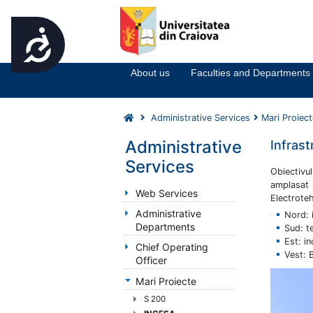
Accesibilitate
Notă:
Acest
website
About us
Faculties and Departments
include
un
sistem
Administrative Services
Mari Proiect
de
accesibilitate.
Administrative
Infrast
Apasă
Services
Control-
Obiecti
amplasat 
F11
Web Services
Electroteh
pentru
Administrative
Nord:
a
Departments
Sud: t
ajusta
Est: i
site-
Chief Operating
Vest: 
ul
Officer
la
Mari Proiecte
persoanele
S 200
cu