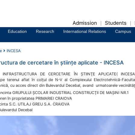
Admission
Students
|
|
Education
Research
International Relations
Campus
e
INCESA
ructura de cercetare în ştiinţe aplicate - INCESA
vul INFRASTRUCTURA DE CERCETARE ÎN ŞTIINŢE APLICATE( INCESA
pe terenul aflat în colţul de N-V al Complexului Electrotehnică-Facult
nică, cu acces direct din Bulevardul Decebal, avand urmatoarele vecinătăţ
 incinta GRUPULUI ŞCOLAR INDUSTRIAL CONSTRUCŢII DE MAŞINI NR.1
eren în proprietatea PRIMARIEI CRAIOVA
ncinta S.C. UTILAJ GREU S.A. CRAIOVA
Bulevardul Decebal