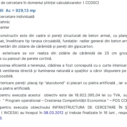
 de cercetare în domeniul ştiinţei calculatoarelor ( CCDSC)
 III Ac = 929,13 mp
cercetare individuală
tehnic
enter
constructiv este din cadre si pereţi structurali de beton armat, cu plan
t, învelitoare tip terasa circulabilă, fundaţie- radier general din beton ar
ntări din zidarie de cărămidă şi pereţi din gipscarton.
ile exterioare se vor realiza din zidărie de cărămidă de 25 cm gro
e cu panouri de perete cortină.
osirea eficientă a terenului, clădirea a fost concepută cu o curte interioar
 ventilarea directă şi iluminarea naturală a spaţiilor a căror dispunere pe
posibilă.
xterioare pereţi: placaj tip “alucobond” si placari cu piatra artificială , iar 
u piatra artificială.
pentru execuţia acestui obiectiv este de 18.922.395,04 lei cu TVA, s
 – “ Program operational – Cresterea Competivităţii Economice “ – POS CCE
e pentru execuţia obiectivului INFRASTRUCTURA DE CERCETARE ÎN Ş
( INCESA) au început în
08.03.2012
şi trebuie finalizate în 16 luni , resp
3
.