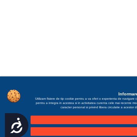
Informare
Utilizam fisiere de tip cookie pentru a va oferi o experienta de navigare c
pentru a integra in acestea si in activitatea curenta cele mai recente m
caracter personal si privind libera circulatie a acestor
Accesibilitate