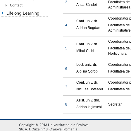
3
Facultatea de
Anca
Băndoi
Contact
Administrarea 
Lifelong Learning
Coordonator 
Conf. univ. dr.
4
Facultatea de D
Adrian Bogdan
Administrative
Coordonator 
Conf. univ. dr.
5
Facultatea de 
Mihai
Cichi
Horticultură
Lect. univ. dr.
Coordonator 
6
Aloisia
Şorop
Facultatea de 
Conf. univ. dr.
Coordonator 
7
Niculae Boteanu
Facultatea de 
Asist. univ. drd.
8
Secretar
Adrian
Iaşinschi
Copyright © 2013 Universitatea din Craiova
Str. A. I. Cuza nr.13, Craiova, România