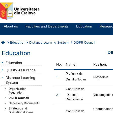
Notă:
Acest
website
About us
Faculties and Departments
Education
Resear
include
un
sistem
Education
Distance Learning System
DIDFR Council
de
accesibilitate.
Education
DI
Education
No:
Name:
Position:
Quality Assurance
Prof univ. dr.
1
Preşedinte
Distance Learning
Dumitru Topan
System
Organization
Conf. univ. dr.
Regulation
2
Daniela
Vicepreşedint
DIDFR Council
Dănciulescu
Necessary Documents
Strategic and
Coordonator 
Conf. univ. dr.
Operational Plans