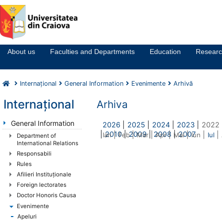
Notă:
Acest
website
About us
Faculties and Departments
Education
Resear
include
un
sistem
Internaţional
General Information
Evenimente
Arhivă
de
accesibilitate.
Internaţional
Arhiva
General Information
2026
|
2025
|
2024
|
2023
|
2022
|
2010
|
2009
|
2008
|
2007
|
|
|
|
|
|
|
Ian
Feb
Mar
Apr
Mai
Iun
Iul
Department of
International Relations
Responsabili
Rules
Afilieri Instituţionale
Foreign lectorates
Doctor Honoris Causa
Evenimente
Apeluri