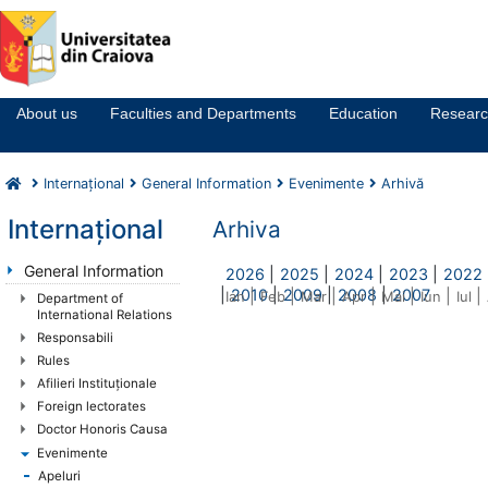
Notă:
Acest
website
About us
Faculties and Departments
Education
Resear
include
un
sistem
Internaţional
General Information
Evenimente
Arhivă
de
accesibilitate.
Internaţional
Arhiva
General Information
2026
|
2025
|
2024
|
2023
|
2022
|
2010
|
2009
|
2008
|
2007
|
|
|
|
|
|
|
Ian
Feb
Mar
Apr
Mai
Iun
Iul
Department of
International Relations
Responsabili
Rules
Afilieri Instituţionale
Foreign lectorates
Doctor Honoris Causa
Evenimente
Apeluri