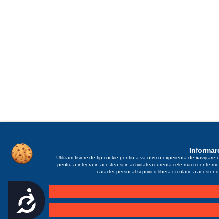
Informare
Utilizam fisiere de tip cookie pentru a va oferi o experienta de navigare c
pentru a integra in acestea si in activitatea curenta cele mai recente m
caracter personal si privind libera circulatie a acestor
Accesibilitate