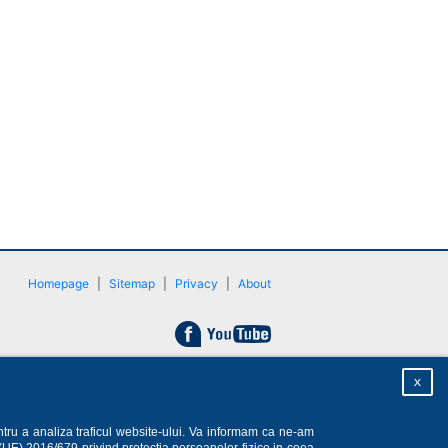
Homepage
|
Sitemap
|
Privacy
|
About
x
ntru a analiza traficul website-ului. Va informam ca ne-am