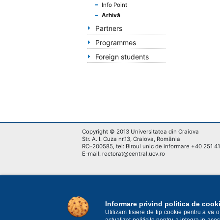
handicap
Info Point
de
Arhivă
vedere,
Partners
care
Programmes
folosesc
un
Foreign students
cititor
de
eran;
Apasă
Control-
F10
pentru
Copyright © 2013 Universitatea din Craiova
a
Str. A. I. Cuza nr.13, Craiova, România
RO-200585, tel: Biroul unic de informare +40 251 4
deschide
E-mail: rectorat@central.ucv.ro
un
meniu
de
accesibilitate.
Informare privind politica de cook
Utilizam fisiere de tip cookie pentru a va 