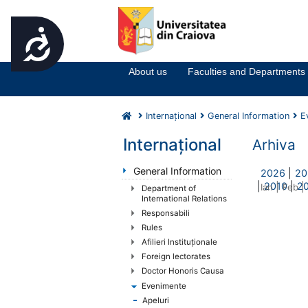
Accesibilitate
Notă:
Acest
website
About us
Faculties and Departments
include
un
sistem
Internaţional
General Information
E
de
accesibilitate.
Internaţional
Arhiva
Apasă
Control-
General Information
2026
|
20
F11
|
2010
|
2
|
|
Ian
Feb
Department of
pentru
International Relations
a
Responsabili
ajusta
Rules
site-
Afilieri Instituţionale
ul
Foreign lectorates
la
Doctor Honoris Causa
persoanele
Evenimente
cu
Apeluri