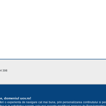
14 398
ie, domeniul ucv.ro!
oferi o experienta de navigare cat mai buna, prin personalizarea continutului si pe