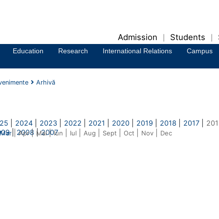
Admission
Students
|
|
Education
Research
International Relations
Campus
venimente
Arhivă
25
|
2024
|
2023
|
2022
|
2021
|
2020
|
2019
|
2018
|
2017
|
201
009
|
2008
|
2007
|
|
|
|
|
|
|
|
|
Mar
Apr
Mai
Iun
Iul
Aug
Sept
Oct
Nov
Dec