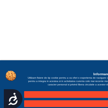
Informare
Utilizam fisiere de tip cookie pentru a va oferi o experienta de navigare c
pentru a integra in acestea si in activitatea curenta cele mai recente m
caracter personal si privind libera circulatie a acestor
Accesibilitate