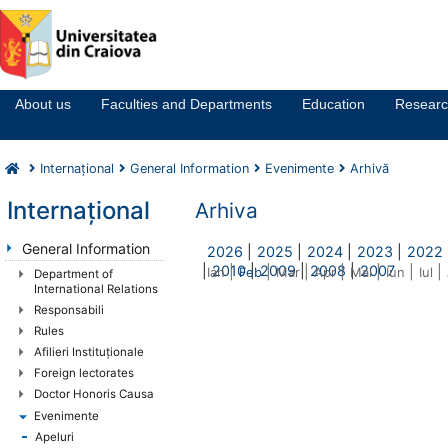
Notă:
Acest
website
About us
Faculties and Departments
Education
Resear
include
un
sistem
Internaţional
General Information
Evenimente
Arhivă
de
accesibilitate.
Internaţional
Arhiva
General Information
2026
|
2025
|
2024
|
2023
|
2022
|
2010
|
2009
|
2008
|
2007
|
|
|
|
|
|
|
Ian
Feb
Mar
Apr
Mai
Iun
Iul
Department of
International Relations
Responsabili
Rules
Afilieri Instituţionale
Foreign lectorates
Doctor Honoris Causa
Evenimente
Apeluri